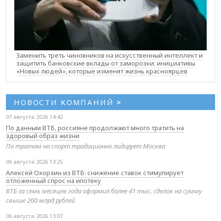
Заменить треть чиновников на искусственный интеллект и
защитить банковские вклады от заморозки: инициативы
«Новых людей», которые изменят жизнь красноярцев
НОВОСТИ КОМПАНИЙ
>
07 августа 2026 14:42
По данным ВТБ, россияне продолжают много тратить на
здоровый образ жизни
По тратам на спорт традиционно лидирует Москва
06 августа 2026 13:25
Алексей Охорзин из ВТБ: снижение ставок стимулирует
отложенный спрос на ипотеку
ВТБ за семь месяцев года оформил более 41 тыс. сделок на сумму
свыше 200 млрд рублей
06 августа 2026 13:07