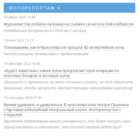
ФОТОРЕПОРТАЖ
>
09 июня 2025 15:40
Журналистов избили палками на съемке сюжета в Новосибирске
Нападавших отправили в СИЗО на 2 месяца
19 мая 2025 15:15
Показываем, как в Красноярске прошла 42-ая музейная ночь
Гостей угощали печеньками с предсказанием
18 декабря 2024 16:45
«Будет ажиотаж»: какие елки предлагают красноярцам на
елочных базарах и за какую цену
Sibnovosti.ru проехались по пяти точкам и узнали, на что обратить
внимание, чтобы не купить некачественную новогоднюю красавицу
15 сентября 2024 21:30
Время удивлять и удивляться. В красноярском театре Пушкина
стартовал юбилейный театральный сезон. Фоторепортаж с
открытия
Зрителям подготовили много интересного. Они даже смогут сами
поучаствовать в спектаклях. Что гостей театра ждет еще?