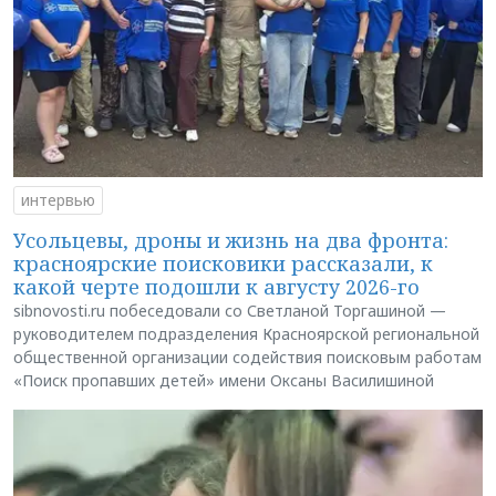
интервью
Усольцевы, дроны и жизнь на два фронта:
красноярские поисковики рассказали, к
какой черте подошли к августу 2026-го
sibnovosti.ru побеседовали со Светланой Торгашиной —
руководителем подразделения Красноярской региональной
общественной организации содействия поисковым работам
«Поиск пропавших детей» имени Оксаны Василишиной