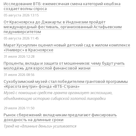
Исследование ВТБ: ежемесячная смена категорий кешбэка
создает волны спроса
05 августа 2026 13:15
От Красноярска до Джакарты: в Индонезии пройдёт
международный фестиваль, организованный Астафьевским
педуниверситетом
05 августа 2026 11:45
Марат Хуснуллин оценил новый детский сад в жилом комплексе
«Универс» в Красноярске
31 июля 2026 12:28
Проценты, вклады и защита от мошенников: чему будут учить
молодёжь для взрослой финансовой жизни
31 июля 2026 08:56
Сухобузимский музей стал победителем грантовой программы
«Красота внутри» фонда «ВТБ-Страна»
Музей с помощью средств гранта организует экспозицию,
объединяющую историю сибирской золотой лихорадки
29 июля 2026 11:50
Рынок сбережений: вкладчикам предлагают фиксировать
доходность на длинные сроки
Тренд на «длинные деньги» усиливается