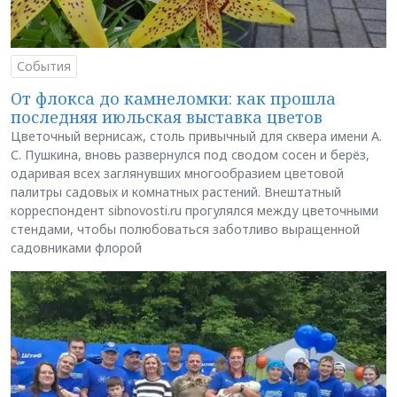
События
От флокса до камнеломки: как прошла
последняя июльская выставка цветов
Цветочный вернисаж, столь привычный для сквера имени А.
С. Пушкина, вновь развернулся под сводом сосен и берёз,
одаривая всех заглянувших многообразием цветовой
палитры садовых и комнатных растений. Внештатный
корреспондент sibnovosti.ru прогулялся между цветочными
стендами, чтобы полюбоваться заботливо выращенной
садовниками флорой