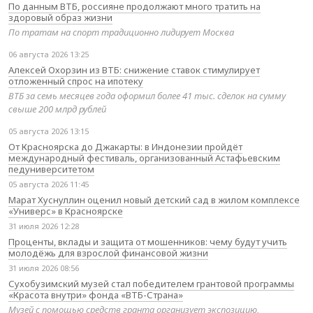
По данным ВТБ, россияне продолжают много тратить на
здоровый образ жизни
По тратам на спорт традиционно лидирует Москва
06 августа 2026 13:25
Алексей Охорзин из ВТБ: снижение ставок стимулирует
отложенный спрос на ипотеку
ВТБ за семь месяцев года оформил более 41 тыс. сделок на сумму
свыше 200 млрд рублей
05 августа 2026 13:15
От Красноярска до Джакарты: в Индонезии пройдёт
международный фестиваль, организованный Астафьевским
педуниверситетом
05 августа 2026 11:45
Марат Хуснуллин оценил новый детский сад в жилом комплексе
«Универс» в Красноярске
31 июля 2026 12:28
Проценты, вклады и защита от мошенников: чему будут учить
молодёжь для взрослой финансовой жизни
31 июля 2026 08:56
Сухобузимский музей стал победителем грантовой программы
«Красота внутри» фонда «ВТБ-Страна»
Музей с помощью средств гранта организует экспозицию,