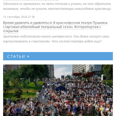
Sibnovosti.ru проехались по пяти точкам и узнали, на что обратить
внимание, чтобы не купить некачественную новогоднюю красавицу
15 сентября 2024 21:30
Время удивлять и удивляться. В красноярском театре Пушкина
стартовал юбилейный театральный сезон. Фоторепортаж с
открытия
Зрителям подготовили много интересного. Они даже смогут сами
поучаствовать в спектаклях. Что гостей театра ждет еще?
СТАТЬИ
>