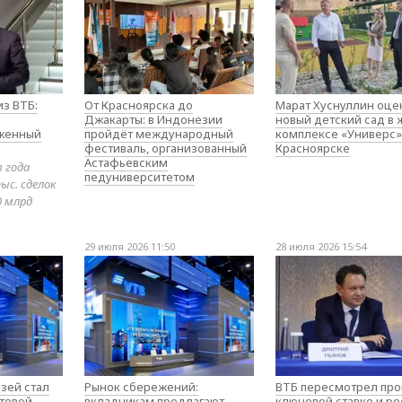
з ВТБ:
От Красноярска до
Марат Хуснуллин оце
Джакарты: в Индонезии
новый детский сад в
оженный
пройдёт международный
комплексе «Универс»
фестиваль, организованный
Красноярске
Астафьевским
в года
педуниверситетом
ыс. сделок
0 млрд
29 июля 2026 11:50
28 июля 2026 15:54
зей стал
Рынок сбережений:
ВТБ пересмотрел про
товой
вкладчикам предлагают
ключевой ставке и ро