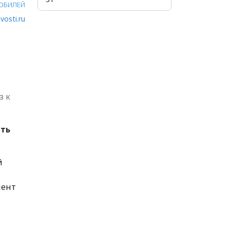
ЮБИЛЕЙ
vosti.ru
з к
ить
й
мент