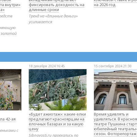
та внутри»
фиксировать доходность на
на 2026 год
а»
длинные сроки
редств
Тренд на «длинные деньги»
усиливается
диняющую
 золотой
18 декабря 2024 16:45
15 сентября 2024 21:30
«Будет ажиотаж»: какие елки
Время удивлять и
ла 42-ая
предлагают красноярцам на
удивляться. В красно
елочных базарах и за какую
театре Пушкина стар
цену
юбилейный театраль
еньками с
сезон. Фоторепортаж
Sibnovosti.ru проехались по