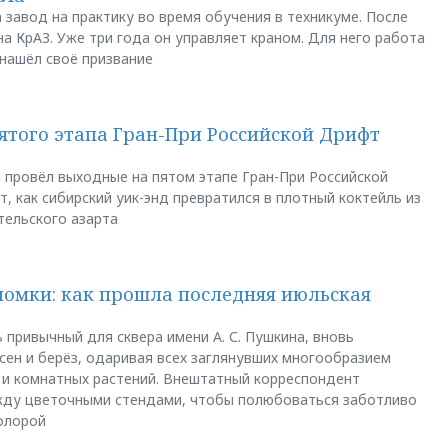
 завод на практику во время обучения в техникуме. После
а КрАЗ. Уже три года он управляет краном. Для него работа
 нашёл своё призвание
пятого этапа Гран-При Российской Дрифт
u провёл выходные на пятом этапе Гран-При Российской
, как сибирский уик-энд превратился в плотный коктейль из
тельского азарта
ломки: как прошла последняя июльская
 привычный для сквера имени А. С. Пушкина, вновь
сен и берёз, одаривая всех заглянувших многообразием
 и комнатных растений. Внештатный корреспондент
между цветочными стендами, чтобы полюбоваться заботливо
флорой