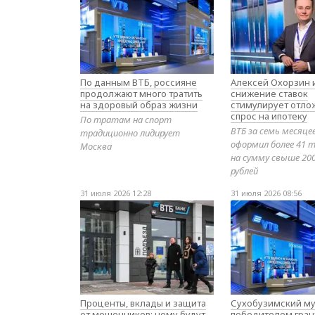
По данным ВТБ, россияне
Алексей Охорзин и
продолжают много тратить
снижение ставок
на здоровый образ жизни
стимулирует отл
спрос на ипотеку
По тратам на спорт
ВТБ за семь месяце
традиционно лидирует
оформил более 41 т
Москва
на сумму свыше 20
рублей
31 июля 2026 12:28
31 июля 2026 08:56
Проценты, вклады и защита
Сухобузимский му
от мошенников: чему будут
победителем гран