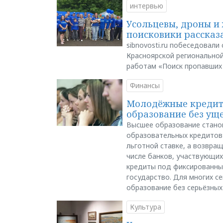
интервью
Усольцевы, дроны и 
поисковики рассказа
sibnovosti.ru побеседовал
Красноярской регионально
работам «Поиск пропавших
Финансы
Молодёжные кредиты
образование без ущ
Высшее образование стано
образовательных кредитов 
льготной ставке, а возвра
числе банков, участвующих
кредиты под фиксированны
государство. Для многих с
образование без серьёзных
Культура