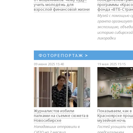
учить молодёжь для
программы «Красо
взрослой финансовой жизни
фонда «ВТБ-Стран
Музей с помощью с
гранта организует
экспозицию, объе
историю сибирской
лихорадки
ФОТОРЕПОРТАЖ
>
09 июня 2025 15:40
19 мая 2025 15:15
Журналистов избили
Показываем, как в
палками на съемке сюжета в
Красноярске прош
Новосибирске
музейная ночь
Нападавших отправили в
Гостей угощали печ
СИЗО на 2 месяца
предсказанием