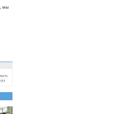
у, мы
авить
ода