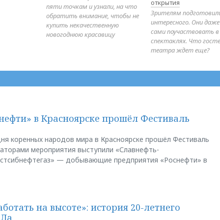
открытия
пяти точкам и узнали, на что
Зрителям подготовил
обратить внимание, чтобы не
интересного. Они даж
купить некачественную
сами поучаствовать в
новогоднюю красавицу
спектаклях. Что гост
театра ждет еще?
нефти» в Красноярске прошёл Фестиваль
ня коренных народов мира в Красноярске прошёл Фестиваль
заторами мероприятия выступили «Славнефть-
остсибнефтегаз» — добывающие предприятия «Роснефти» в
аботать на высоте»: история 20-летнего
АЛа