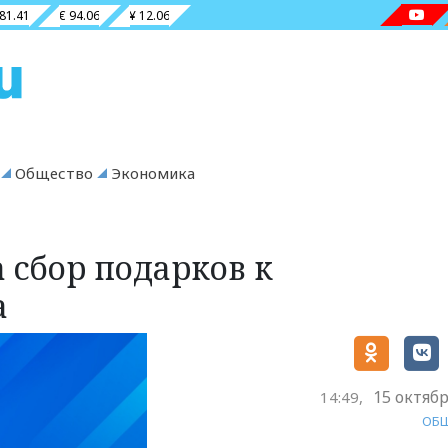
 81.41
€ 94.06
¥ 12.06
Общество
Экономика
 сбор подарков к
а
15 октябр
14:49,
ОБ