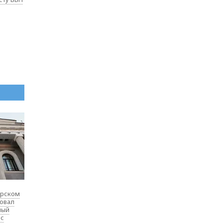
ярском
товал
ный
 с