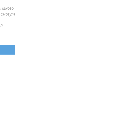
и много
е смогут
ей