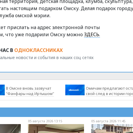
ая территория, детская площадка, клумба, скульптура,
стать настоящим подарком Омску. Делая подарок город
служба омской мэрии.
жет прислать на адрес электронной почты
том, что уже подарили Омску можно
ЗДЕСЬ.
НАС В
ОДНОКЛАССНИКАХ
альные новости и события в наших соц сетях
В Омске вновь зазвучат
Омичам предлагают ост
"Фанфары над Иртышом"
свой след в истории гор
05 августа 2026 13:15
05 августа 2026 11:45