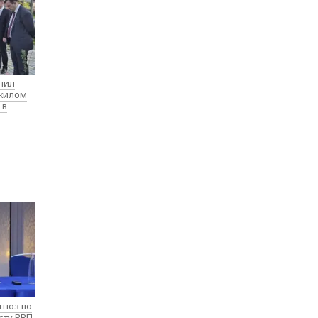
нил
 жилом
 в
гноз по
сту ВВП