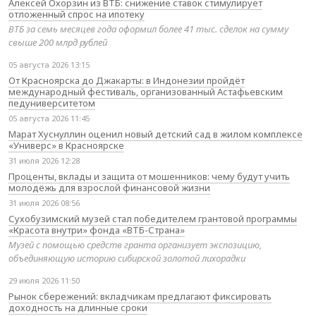
Алексей Охорзин из ВТБ: снижение ставок стимулирует
отложенный спрос на ипотеку
ВТБ за семь месяцев года оформил более 41 тыс. сделок на сумму
свыше 200 млрд рублей
05 августа 2026 13:15
От Красноярска до Джакарты: в Индонезии пройдёт
международный фестиваль, организованный Астафьевским
педуниверситетом
05 августа 2026 11:45
Марат Хуснуллин оценил новый детский сад в жилом комплексе
«Универс» в Красноярске
31 июля 2026 12:28
Проценты, вклады и защита от мошенников: чему будут учить
молодёжь для взрослой финансовой жизни
31 июля 2026 08:56
Сухобузимский музей стал победителем грантовой программы
«Красота внутри» фонда «ВТБ-Страна»
Музей с помощью средств гранта организует экспозицию,
объединяющую историю сибирской золотой лихорадки
29 июля 2026 11:50
Рынок сбережений: вкладчикам предлагают фиксировать
доходность на длинные сроки