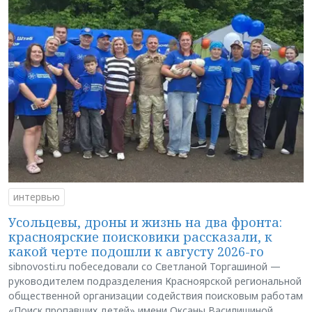
интервью
Усольцевы, дроны и жизнь на два фронта:
красноярские поисковики рассказали, к
какой черте подошли к августу 2026-го
sibnovosti.ru побеседовали со Светланой Торгашиной —
руководителем подразделения Красноярской региональной
общественной организации содействия поисковым работам
«Поиск пропавших детей» имени Оксаны Василишиной