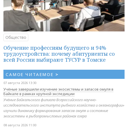
Общество
Обучение профессиям будущего и 94%
трудоустройства: почему абитуриенты со
всей России выбирают ТУСУР в Томске
САМОЕ ЧИТАЕМОЕ
>
07 августа 2026 13:30
Учёные завершили изучение экосистемы и запасов омуля в
Байкале в рамках крупной экспедиции
Учёные Байкальского филиала Всероссийского научно-
исследовательского института рыбного хозяйства и океанографии»
изучили динамику формирования запасов омуля и состояние
экосистемы в рыбопромысловых районах озера
08 августа 2026 11:00