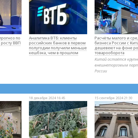
прогноз по
Аналитика ВТБ: клиенты
Расчёты малого и ср
 росту ВВП
российских банков в первом
бизнеса России с Ки
полугодии получили меньше
дешевеют на фоне ро
кешбэка, чем в прошлом
товарооборота
Китай остаётся круп
внешнеторговым пар
России
18 декабря 2024 16:45
15 сентября 2024 21:30