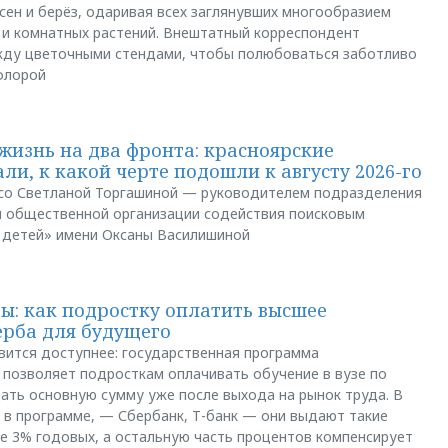
сен и берёз, одаривая всех заглянувших многообразием
 и комнатных растений. Внештатный корреспондент
между цветочными стендами, чтобы полюбоваться заботливо
флорой
жизнь на два фронта: красноярские
ли, к какой черте подошли к августу 2026-го
и со Светланой Торгашиной — руководителем подразделения
й общественной организации содействия поисковым
 детей» имени Оксаны Василишиной
: как подростку оплатить высшее
ерба для будущего
вится доступнее: государственная программа
позволяет подросткам оплачивать обучение в вузе по
щать основную сумму уже после выхода на рынок труда. В
 в программе, — Сбербанк, Т-банк — они выдают такие
е 3% годовых, а остальную часть процентов компенсирует