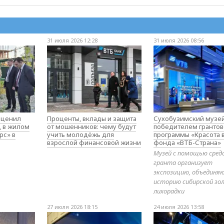
31 июля 2026 12:28
31 июля 2026 08:56
оценил
Проценты, вклады и защита
Сухобузимский музей
д в жилом
от мошенников: чему будут
победителем гранто
рс» в
учить молодёжь для
программы «Красота 
взрослой финансовой жизни
фонда «ВТБ-Страна»
Музей с помощью сред
гранта организует
экспозицию, объедин
историю сибирской зо
лихорадки
27 июля 2026 18:15
24 июля 2026 13:58