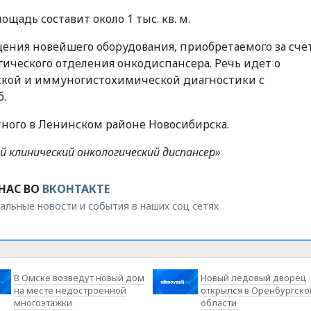
щадь составит около 1 тыс. кв. м.
ения новейшего оборудования, приобретаемого за сче
ического отделения онкодиспансера. Речь идет о
ской и иммуногистохимической диагностики с
.
тного в Ленинском районе Новосибирска.
й клинический онкологический диспансер»
НАС ВО
ВКОНТАКТЕ
альные новости и события в наших соц сетях
В Омске возведут новый дом
Новый ледовый дворец
на месте недостроенной
открылся в Оренбургско
многоэтажки
области