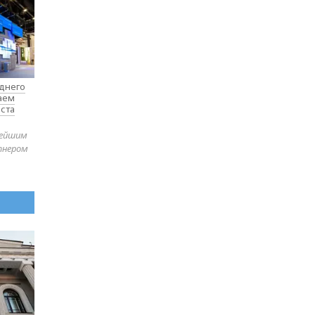
еднего
таем
ста
нейшим
тнером