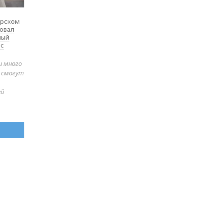
ярском
товал
ный
 с
и много
е смогут
ей