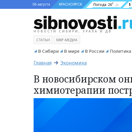
06 августа
КРАСНОЯРСК
Погода
26˚
$
НОВОСТИ СИБИРИ, УРАЛА И ДВ
СТАТЬИ
МКР-МЕДИА
В Сибири
В мире
В России
Политика
Главная
Экономика
В новосибирском он
химиотерапии постр