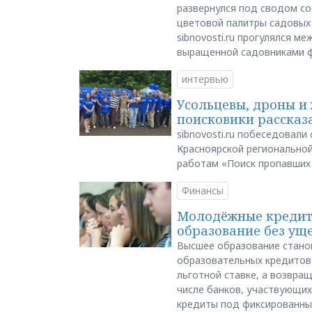
развернулся под сводом со
цветовой палитры садовых
sibnovosti.ru прогулялся 
выращенной садовниками 
интервью
Усольцевы, дроны и 
поисковики рассказа
sibnovosti.ru побеседовал
Красноярской регионально
работам «Поиск пропавших
Финансы
Молодёжные кредиты
образование без ущ
Высшее образование стано
образовательных кредитов 
льготной ставке, а возвра
числе банков, участвующих
кредиты под фиксированны