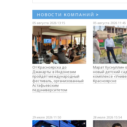
НОВОСТИ КОМПАНИЙ
>
05 августа 2026 13:15
05 августа 2026 11:45
От Красноярска до
Марат Хуснуллин 
Джакарты: в Индонезии
новый детский са
пройдёт международный
комплексе «Униве
фестиваль, организованный
Красноярске
Астафьевским
педуниверситетом
29 июля 2026 11:50
28 июля 2026 15:54