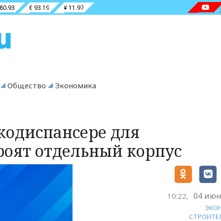
 80.93
€ 93.19
¥ 11.97
Общество
Экономика
кодиспансере для
оят отдельный корпус
04 июн
10:22,
ЭКО
СТРОИТЕ