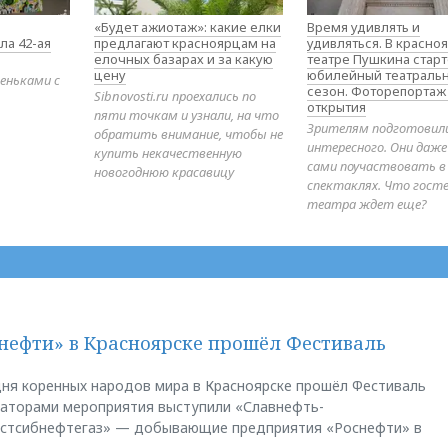
«Будет ажиотаж»: какие елки
Время удивлять и
ла 42-ая
предлагают красноярцам на
удивляться. В красно
елочных базарах и за какую
театре Пушкина стар
цену
юбилейный театраль
еньками с
сезон. Фоторепортаж
Sibnovosti.ru проехались по
открытия
пяти точкам и узнали, на что
Зрителям подготовил
обратить внимание, чтобы не
интересного. Они даж
купить некачественную
сами поучаствовать в
новогоднюю красавицу
спектаклях. Что гост
театра ждет еще?
нефти» в Красноярске прошёл Фестиваль
ня коренных народов мира в Красноярске прошёл Фестиваль
заторами мероприятия выступили «Славнефть-
остсибнефтегаз» — добывающие предприятия «Роснефти» в