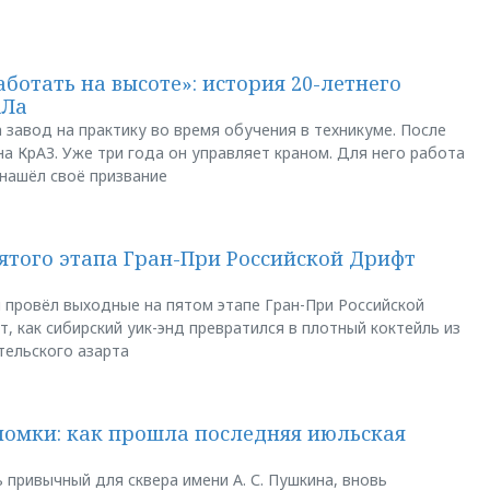
аботать на высоте»: история 20-летнего
АЛа
 завод на практику во время обучения в техникуме. После
а КрАЗ. Уже три года он управляет краном. Для него работа
 нашёл своё призвание
пятого этапа Гран-При Российской Дрифт
u провёл выходные на пятом этапе Гран-При Российской
, как сибирский уик-энд превратился в плотный коктейль из
тельского азарта
ломки: как прошла последняя июльская
 привычный для сквера имени А. С. Пушкина, вновь