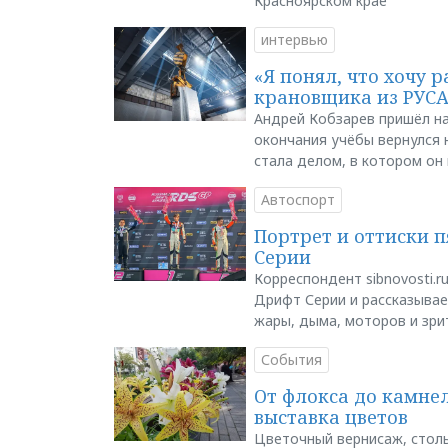
Красноярском крае
интервью
«Я понял, что хочу р
крановщика из РУС
Андрей Кобзарев пришёл на
окончания учёбы вернулся н
стала делом, в котором он
Автоспорт
Портрет и оттиски 
Серии
Корреспондент sibnovosti.r
Дрифт Серии и рассказывает
жары, дыма, моторов и зри
События
От флокса до камне
выставка цветов
Цветочный вернисаж, столь