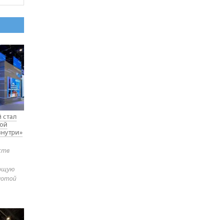
 стал
вой
внутри»
ств
яющую
лотой