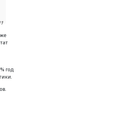
уже
ьтат
 % год
тики.
ов.