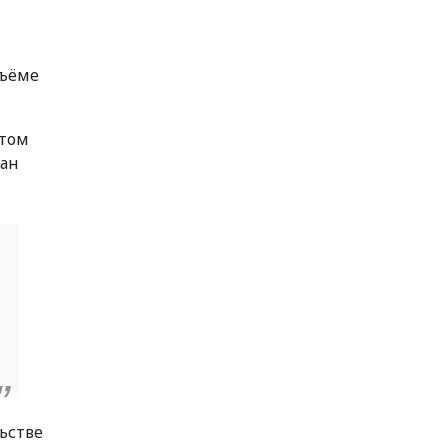
бъёме
этом
ран
ьстве