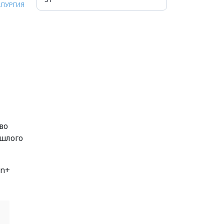
ЛУРГИЯ
во
ошлого
En+