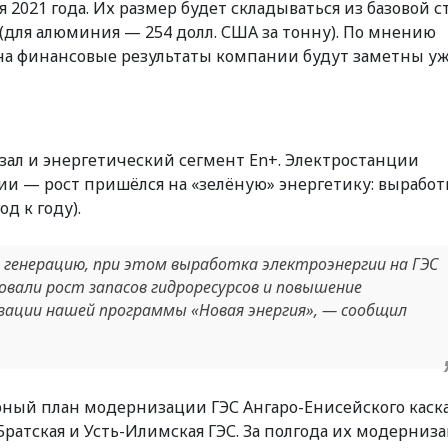
я 2021 года. Их размер будет складываться из базовой с
(для алюминия — 254 долл. США за тонну). По мнению
а финансовые результаты компании будут заметны уж
зал и энергетический сегмент En+. Электростанции
ии — рост пришёлся на «зелёную» энергетику: выработ
од к году).
 генерацию, при этом выработка электроэнергии на ГЭС
вовали рост запасов гидроресурсов и повышение
зации нашей программы «Новая энергия»
, — сообщил
рный план модернизации ГЭС Ангаро-Енисейского каска
Братская и Усть-Илимская ГЭС. За полгода их модерниз