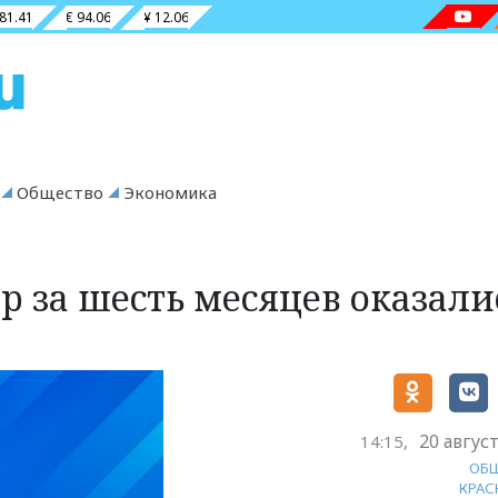
 81.41
€ 94.06
¥ 12.06
Общество
Экономика
p за шесть месяцев оказали
20 авгус
14:15,
ОБ
КРАС