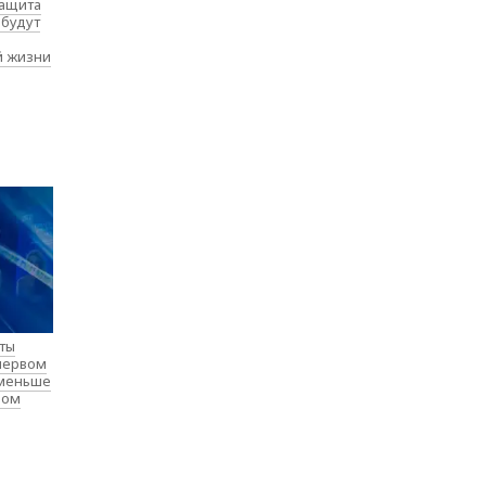
защита
 будут
й жизни
нты
 первом
 меньше
лом