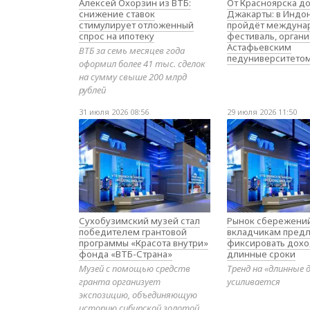
Алексей Охорзин из ВТБ:
От Красноярска д
снижение ставок
Джакарты: в Индо
стимулирует отложенный
пройдёт междуна
спрос на ипотеку
фестиваль, орган
Астафьевским
ВТБ за семь месяцев года
педуниверситето
оформил более 41 тыс. сделок
на сумму свыше 200 млрд
рублей
31 июля 2026 08:56
29 июля 2026 11:50
Сухобузимский музей стал
Рынок сбережений
победителем грантовой
вкладчикам предл
программы «Красота внутри»
фиксировать дохо
фонда «ВТБ-Страна»
длинные сроки
Музей с помощью средств
Тренд на «длинные 
гранта организует
усиливается
экспозицию, объединяющую
историю сибирской золотой