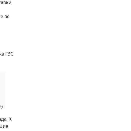
тавки
е во
ка ГЭС
да. К
ация