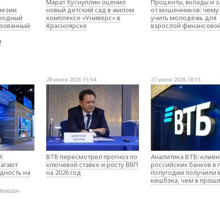
о
Марат Хуснуллин оценил
Проценты, вклады и 
незии
новый детский сад в жилом
от мошенников: чему
родный
комплексе «Универс» в
учить молодёжь для
изованный
Красноярске
взрослой финансово
м
28 июля 2026 15:54
27 июля 2026 18:15
:
ВТБ пересмотрел прогноз по
Аналитика ВТБ: клие
агают
ключевой ставке и росту ВВП
российских банков в
дность на
на 2026 год
полугодии получили
кешбэка, чем в прош
деньги»