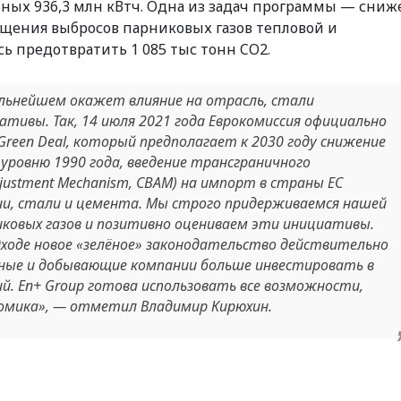
ных 936,3 млн кВтч. Одна из задач программы — сни
щения выбросов парниковых газов тепловой и
сь предотвратить 1 085 тыс тонн CO2.
ьнейшем окажет влияние на отрасль, стали
тивы. Так, 14 июля 2021 года Еврокомиссия официально
Green Deal, который предполагает к 2030 году снижение
 уровню 1990 года, введение трансграничного
djustment Mechanism, CBAM) на импорт в страны ЕС
ии, стали и цемента. Мы строго придерживаемся нашей
ковых газов и позитивно оцениваем эти инициативы.
ходе новое «зелёное» законодательство действительно
е и добывающие компании больше инвестировать в
й. En+ Group готова использовать все возможности,
омика
», — отметил Владимир Кирюхин.