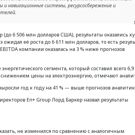
ы и навигационные системы, ресурсосбережение и
ителей.
 (до 6 506 млн долларов США), результаты оказались х
 ожидал её роста до 6 611 млн долларов, то есть резул
. EBITDA компании оказалась на 3 % ниже прогнозов
энергетического сегмента, который составил всего 6,9
 и снижением цены на электроэнергию, отмечают анали
ыросли год к году на 41 % — выше прогнозов аналитик
ректоров En+ Group Лорд Баркер назвал результаты
азать, не изменился по сравнению с аналогичным