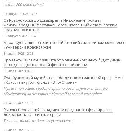
свыше 200 млрд рублей
05 августа 2026 13:15
От Красноярска до Джакарты: в Индонезии пройдёт
международный фестиваль, организованный Астафьевским
педуниверситетом
05 августа 2026 11:45
Марат Хуснуллин оценил новый детский сад в жилом комплексе
«Универс» в Красноярске
31 июля 2026 12:28
Проценты, вклады и защита от мошенников: чему будут учить
молодёжь для взрослой финансовой жизни
31 июля 2026 08:56
Сухобузимский музей стал победителем грантовой программы
«Красота внутри» фонда «ВТБ-Страна»
Музей с помощью средств гранта организует экспозицию,
объединяющую историю сибирской золотой лихорадки
29 июля 2026 11:50
Рынок сбережений: вкладчикам предлагают фиксировать
доходность на длинные сроки
Тренд на «длинные деньги» усиливается
28 июля 2026 15:54