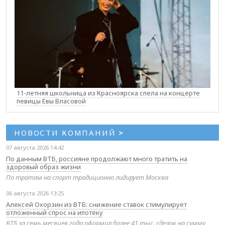
11-летняя школьница из Красноярска спела на концерте
певицы Евы Власовой
НОВОСТИ КОМПАНИЙ
>
07 августа 2026 14:42
По данным ВТБ, россияне продолжают много тратить на
здоровый образ жизни
По тратам на спорт традиционно лидирует Москва
06 августа 2026 13:25
Алексей Охорзин из ВТБ: снижение ставок стимулирует
отложенный спрос на ипотеку
ВТБ за семь месяцев года оформил более 41 тыс. сделок на сумму