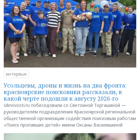
интервью
Усольцевы, дроны и жизнь на два фронта:
красноярские поисковики рассказали, к
какой черте подошли к августу 2026-го
sibnovosti.ru побеседовали со Светланой Торгашиной —
руководителем подразделения Красноярской региональной
общественной организации содействия поисковым работам
«Поиск пропавших детей» имени Оксаны Василишиной