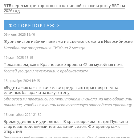
ВТБ пересмотрел прогноз по ключевой ставке и росту ВВП на
2026 год
ФОТОРЕПОРТАЖ
>
09 июня 2025 15:40
Журналистов избили палками на съемке сюжета в Новосибирске
Нападавших отправили в СИЗО на 2 месяца
19 мая 2025 15:15
Показываем, как в Красноярске прошла 42-ая музейная ночь
Гостей угощали печеньками с предсказанием
18 декабря 2024 16:45
«Будет ажиотаж»: какие елки предлагают красноярцам на
елочных базарах и за какую цену
Sibnovosti.ru проехались по пяти точкам и узнали, на что обратить
внимание, чтобы не купить некачественную новогоднюю красавицу
15 сентября 2024 21:30
Время удивлять и удивляться. В красноярском театре Пушкина
стартовал юбилейный театральный сезон. Фоторепортаж с
открытия
Зрителям подготовили много интересного. Они даже смогут сами