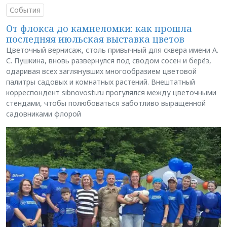
События
От флокса до камнеломки: как прошла
последняя июльская выставка цветов
Цветочный вернисаж, столь привычный для сквера имени А.
С. Пушкина, вновь развернулся под сводом сосен и берёз,
одаривая всех заглянувших многообразием цветовой
палитры садовых и комнатных растений. Внештатный
корреспондент sibnovosti.ru прогулялся между цветочными
стендами, чтобы полюбоваться заботливо выращенной
садовниками флорой