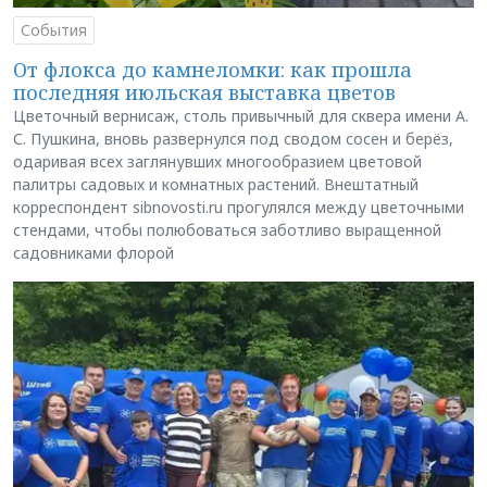
События
От флокса до камнеломки: как прошла
последняя июльская выставка цветов
Цветочный вернисаж, столь привычный для сквера имени А.
С. Пушкина, вновь развернулся под сводом сосен и берёз,
одаривая всех заглянувших многообразием цветовой
палитры садовых и комнатных растений. Внештатный
корреспондент sibnovosti.ru прогулялся между цветочными
стендами, чтобы полюбоваться заботливо выращенной
садовниками флорой