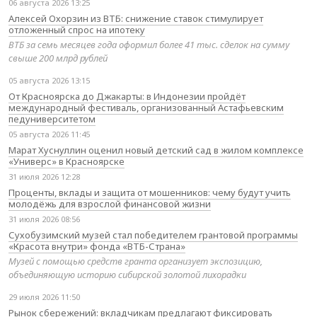
06 августа 2026 13:25
Алексей Охорзин из ВТБ: снижение ставок стимулирует
отложенный спрос на ипотеку
ВТБ за семь месяцев года оформил более 41 тыс. сделок на сумму
свыше 200 млрд рублей
05 августа 2026 13:15
От Красноярска до Джакарты: в Индонезии пройдёт
международный фестиваль, организованный Астафьевским
педуниверситетом
05 августа 2026 11:45
Марат Хуснуллин оценил новый детский сад в жилом комплексе
«Универс» в Красноярске
31 июля 2026 12:28
Проценты, вклады и защита от мошенников: чему будут учить
молодёжь для взрослой финансовой жизни
31 июля 2026 08:56
Сухобузимский музей стал победителем грантовой программы
«Красота внутри» фонда «ВТБ-Страна»
Музей с помощью средств гранта организует экспозицию,
объединяющую историю сибирской золотой лихорадки
29 июля 2026 11:50
Рынок сбережений: вкладчикам предлагают фиксировать