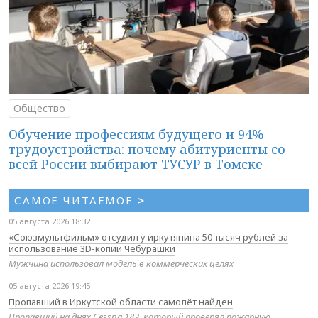
Общество
Обучение профессиям будущего и 94%
трудоустройства: почему абитуриенты со
всей России выбирают ТУСУР в Томске
САМОЕ ЧИТАЕМОЕ
>
05 августа 2026 18:32
«Союзмультфильм» отсудил у иркутянина 50 тысяч рублей за
использование 3D-копии Чебурашки
Мужчина использовал модель в коммерческих целях
05 августа 2026 19:45
Пропавший в Иркутской области самолёт найден
Пропавший на днях Cessna 182, который проверял пожарную