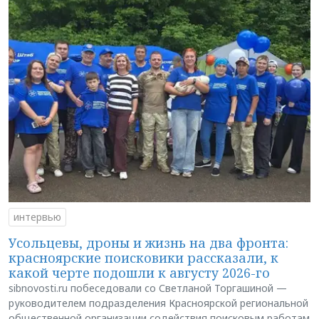
интервью
Усольцевы, дроны и жизнь на два фронта:
красноярские поисковики рассказали, к
какой черте подошли к августу 2026-го
sibnovosti.ru побеседовали со Светланой Торгашиной —
руководителем подразделения Красноярской региональной
общественной организации содействия поисковым работам