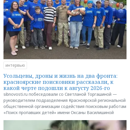
интервью
Усольцевы, дроны и жизнь на два фронта:
красноярские поисковики рассказали, к
какой черте подошли к августу 2026-го
sibnovosti.ru побеседовали со Светланой Торгашиной —
руководителем подразделения Красноярской региональной
общественной организации содействия поисковым работам
«Поиск пропавших детей» имени Оксаны Василишиной