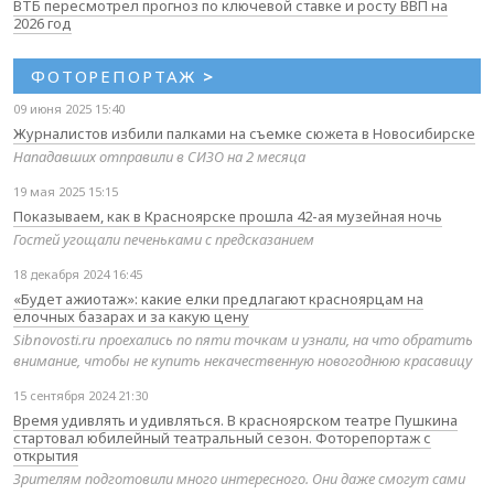
ВТБ пересмотрел прогноз по ключевой ставке и росту ВВП на
2026 год
ФОТОРЕПОРТАЖ
>
09 июня 2025 15:40
Журналистов избили палками на съемке сюжета в Новосибирске
Нападавших отправили в СИЗО на 2 месяца
19 мая 2025 15:15
Показываем, как в Красноярске прошла 42-ая музейная ночь
Гостей угощали печеньками с предсказанием
18 декабря 2024 16:45
«Будет ажиотаж»: какие елки предлагают красноярцам на
елочных базарах и за какую цену
Sibnovosti.ru проехались по пяти точкам и узнали, на что обратить
внимание, чтобы не купить некачественную новогоднюю красавицу
15 сентября 2024 21:30
Время удивлять и удивляться. В красноярском театре Пушкина
стартовал юбилейный театральный сезон. Фоторепортаж с
открытия
Зрителям подготовили много интересного. Они даже смогут сами