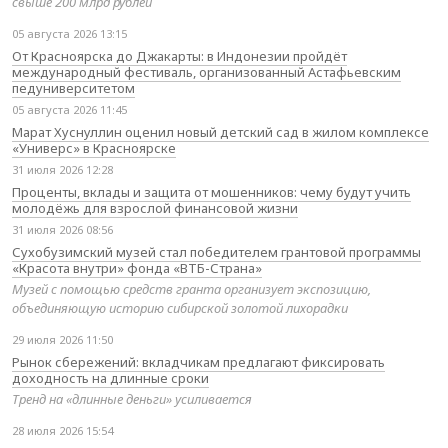
свыше 200 млрд рублей
05 августа 2026 13:15
От Красноярска до Джакарты: в Индонезии пройдёт
международный фестиваль, организованный Астафьевским
педуниверситетом
05 августа 2026 11:45
Марат Хуснуллин оценил новый детский сад в жилом комплексе
«Универс» в Красноярске
31 июля 2026 12:28
Проценты, вклады и защита от мошенников: чему будут учить
молодёжь для взрослой финансовой жизни
31 июля 2026 08:56
Сухобузимский музей стал победителем грантовой программы
«Красота внутри» фонда «ВТБ-Страна»
Музей с помощью средств гранта организует экспозицию,
объединяющую историю сибирской золотой лихорадки
29 июля 2026 11:50
Рынок сбережений: вкладчикам предлагают фиксировать
доходность на длинные сроки
Тренд на «длинные деньги» усиливается
28 июля 2026 15:54