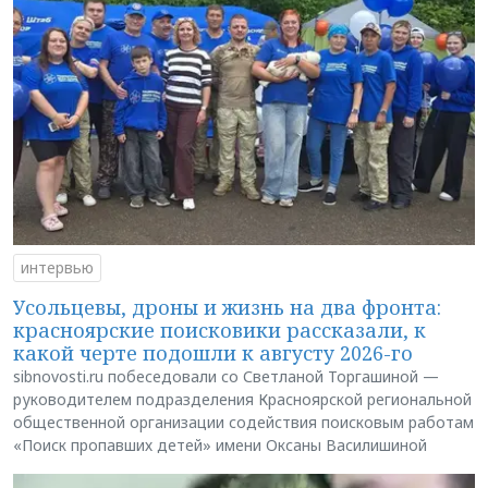
интервью
Усольцевы, дроны и жизнь на два фронта:
красноярские поисковики рассказали, к
какой черте подошли к августу 2026-го
sibnovosti.ru побеседовали со Светланой Торгашиной —
руководителем подразделения Красноярской региональной
общественной организации содействия поисковым работам
«Поиск пропавших детей» имени Оксаны Василишиной