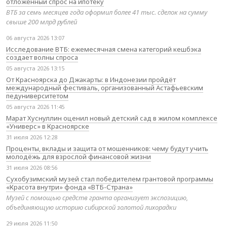
отложенный спрос на ипотеку
ВТБ за семь месяцев года оформил более 41 тыс. сделок на сумму
свыше 200 млрд рублей
06 августа 2026 13:07
Исследование ВТБ: ежемесячная смена категорий кешбэка
создает волны спроса
05 августа 2026 13:15
От Красноярска до Джакарты: в Индонезии пройдёт
международный фестиваль, организованный Астафьевским
педуниверситетом
05 августа 2026 11:45
Марат Хуснуллин оценил новый детский сад в жилом комплексе
«Универс» в Красноярске
31 июля 2026 12:28
Проценты, вклады и защита от мошенников: чему будут учить
молодёжь для взрослой финансовой жизни
31 июля 2026 08:56
Сухобузимский музей стал победителем грантовой программы
«Красота внутри» фонда «ВТБ-Страна»
Музей с помощью средств гранта организует экспозицию,
объединяющую историю сибирской золотой лихорадки
29 июля 2026 11:50