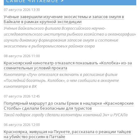
САМОЕ ЧИТАЕМОЕ
>
07 августа 2026 13:30
Учёные завершили изучение экосистемы и запасов омуля в
Байкале в рамках крупной экспедиции
Учёные Байкальского филиала Всероссийского научно-
исследовательского института рыбного хозяйства и океанографии»
изучили динамику формирования запасов омуля и состояние
экосистемы в рыбопромысловых районах озера
08 августа 2026 11:00
Красноярский кинотеатр отказался показывать «Колобка» из-за
сомнительных условий проката
Кинотеатр «Луч» отказался включать в расписание фильм
«Последний богатырь. Колобок», о чем сообщили в аккаунте
кинотеатра в ВК
07 августа 2026 12:45
Популярный маршрут до скалы Ермак в нацпарке «Красноярские
Столбы» сделали безопасным для туристов
Такой подарок городу сделали волонтёры компаний Эн+ и РУСАЛа
06 августа 2026 12:00
Красноярка, живущая на Пхукете, рассказала о реакции тайцев
на убийство россиян в Паттайе