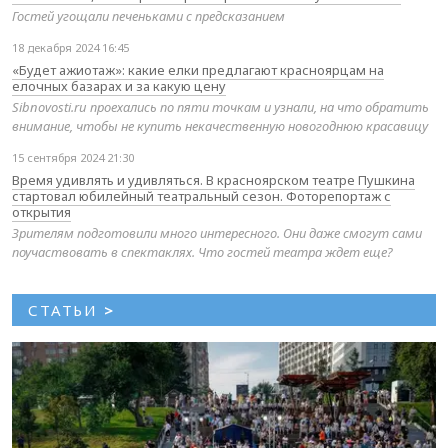
Гостей угощали печеньками с предсказанием
18 декабря 2024 16:45
«Будет ажиотаж»: какие елки предлагают красноярцам на
елочных базарах и за какую цену
Sibnovosti.ru проехались по пяти точкам и узнали, на что обратить
внимание, чтобы не купить некачественную новогоднюю красавицу
15 сентября 2024 21:30
Время удивлять и удивляться. В красноярском театре Пушкина
стартовал юбилейный театральный сезон. Фоторепортаж с
открытия
Зрителям подготовили много интересного. Они даже смогут сами
поучаствовать в спектаклях. Что гостей театра ждет еще?
СТАТЬИ
>