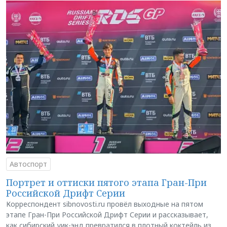
Автоспорт
Портрет и оттиски пятого этапа Гран-При
Российской Дрифт Серии
Корреспондент sibnovosti.ru провёл выходные на пятом
этапе Гран-При Российской Дрифт Серии и рассказывает,
как сибирский уик-энд превратился в плотный коктейль из