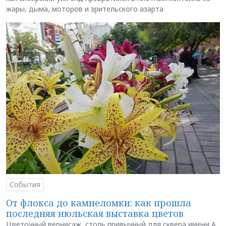
жары, дыма, моторов и зрительского азарта
События
От флокса до камнеломки: как прошла
последняя июльская выставка цветов
Цветочный вернисаж, столь привычный для сквера имени А.