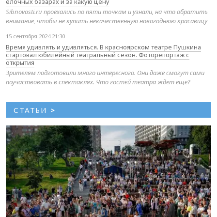
елочных базарах и за какую цену
Sibnovosti.ru проехались по пяти точкам и узнали, на что обратить
внимание, чтобы не купить некачественную новогоднюю красавицу
15 сентября 2024 21:30
Время удивлять и удивляться. В красноярском театре Пушкина
стартовал юбилейный театральный сезон. Фоторепортаж с
открытия
Зрителям подготовили много интересного. Они даже смогут сами
поучаствовать в спектаклях. Что гостей театра ждет еще?
СТАТЬИ
>