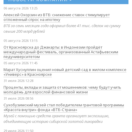
06 августа 2026 13:25
Алексей Охорзин из ВТБ: снижение ставок стимулирует
отложенный спрос на ипотеку
ВТБ за семь месяцев года оформил более 41 тыс. сделок на сумму
свыше 200 млрд рублей
05 августа 2026 13:15
От Красноярска до Джакарты: в Индонезии пройдёт
международный фестиваль, организованный Астафьевским
педуниверситетом
05 августа 2026 11:45
Марат Хуснуллин оценил новый детский сад в жилом комплексе
«Универс» в Красноярске
31 июля 2026 12:28
Проценты, вклады и защита от мошенников: чему будут учить
молодёжь для взрослой финансовой жизни
31 июля 2026 08:56
Сухобузимский музей стал победителем грантовой программы
«Красота внутри» фонда «ВТБ-Страна»
Музей с помощью средств гранта организует экспозицию,
объединяющую историю сибирской золотой лихорадки
29 июля 2026 11:50