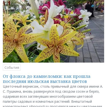
События
От флокса до камнеломки: как прошла
последняя июльская выставка цветов
Цветочный вернисаж, столь привычный для сквера имени А.
С. Пушкина, вновь развернулся под сводом сосен и берёз,
одаривая всех заглянувших многообразием цветовой
палитры садовых и комнатных растений. Внештатный
корреспондент sibnovosti.ru прогулялся между цветочными