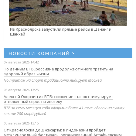
Из Красноярска запустили прямые рейсы в Дананг и
Шанхай
НОВОСТИ КОМПАНИЙ
>
07 августа 2026 14:42
По данным ВТБ, россияне продолжают много тратить на
здоровый образ жизни
По тратам на спорт традиционно лидирует Москва
06 августа 2026 13:25
Алексей Охорзин из ВТБ: снижение ставок стимулирует
отложенный спрос на ипотеку
ВТБ за семь месяцев года оформил более 41 тыс. сделок на сумму
свыше 200 млрд рублей
05 августа 2026 13:15
От Красноярска до Джакарты: в Индонезии пройдёт
международный фестиваль, организованный Астафьевским