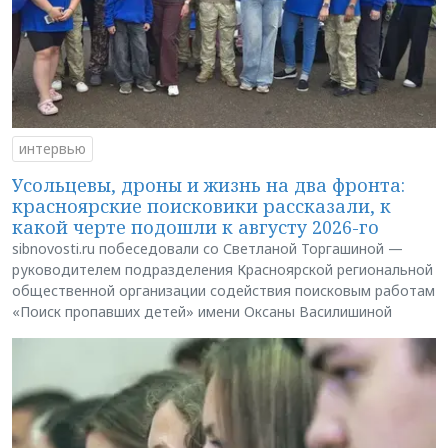
интервью
Усольцевы, дроны и жизнь на два фронта:
красноярские поисковики рассказали, к
какой черте подошли к августу 2026-го
sibnovosti.ru побеседовали со Светланой Торгашиной —
руководителем подразделения Красноярской региональной
общественной организации содействия поисковым работам
«Поиск пропавших детей» имени Оксаны Василишиной