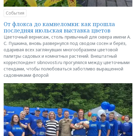
События
От флокса до камнеломки: как прошла
последняя июльская выставка цветов
Цветочный вернисаж, столь привычный для сквера имени А.
С. Пушкина, вновь развернулся под сводом сосен и берёз,
одаривая всех заглянувших многообразием цветовой
палитры садовых и комнатных растений. Внештатный
корреспондент sibnovosti.ru прогулялся между цветочными
стендами, чтобы полюбоваться заботливо выращенной
садовниками флорой