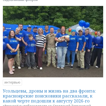
интервью
Усольцевы, дроны и жизнь на два фронта:
красноярские поисковики рассказали, к
какой черте подошли к августу 2026-го
sibnovosti.ru побеседовали со Светланой Торгашиной —