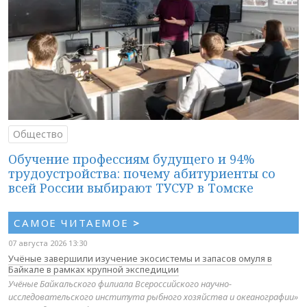
Общество
Обучение профессиям будущего и 94%
трудоустройства: почему абитуриенты со
всей России выбирают ТУСУР в Томске
САМОЕ ЧИТАЕМОЕ
>
07 августа 2026 13:30
Учёные завершили изучение экосистемы и запасов омуля в
Байкале в рамках крупной экспедиции
Учёные Байкальского филиала Всероссийского научно-
исследовательского института рыбного хозяйства и океанографии»