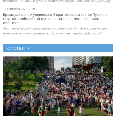
внимание, чтобы не купить некачественную новогоднюю красавицу
15 сентября 2024 21:30
Время удивлять и удивляться. В красноярском театре Пушкина
стартовал юбилейный театральный сезон. Фоторепортаж с
открытия
Зрителям подготовили много интересного. Они даже смогут сами
поучаствовать в спектаклях. Что гостей театра ждет еще?
СТАТЬИ
>