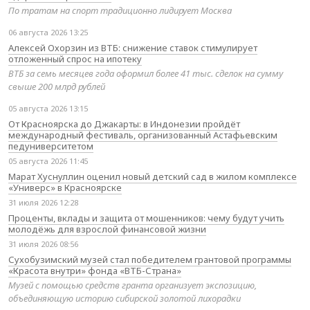
По тратам на спорт традиционно лидирует Москва
06 августа 2026 13:25
Алексей Охорзин из ВТБ: снижение ставок стимулирует
отложенный спрос на ипотеку
ВТБ за семь месяцев года оформил более 41 тыс. сделок на сумму
свыше 200 млрд рублей
05 августа 2026 13:15
От Красноярска до Джакарты: в Индонезии пройдёт
международный фестиваль, организованный Астафьевским
педуниверситетом
05 августа 2026 11:45
Марат Хуснуллин оценил новый детский сад в жилом комплексе
«Универс» в Красноярске
31 июля 2026 12:28
Проценты, вклады и защита от мошенников: чему будут учить
молодёжь для взрослой финансовой жизни
31 июля 2026 08:56
Сухобузимский музей стал победителем грантовой программы
«Красота внутри» фонда «ВТБ-Страна»
Музей с помощью средств гранта организует экспозицию,
объединяющую историю сибирской золотой лихорадки