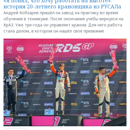
«Я понял, что хочу работать на высоте»:
история 20-летнего крановщика из РУСАЛа
Андрей Кобзарев пришёл на завод на практику во время
обучения в техникуме. После окончания учёбы вернулся на
КрАЗ. Уже три года он управляет краном. Для него работа
стала делом, в котором он нашёл своё призвание