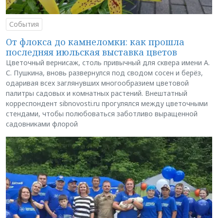
События
От флокса до камнеломки: как прошла
последняя июльская выставка цветов
Цветочный вернисаж, столь привычный для сквера имени А.
С. Пушкина, вновь развернулся под сводом сосен и берёз,
одаривая всех заглянувших многообразием цветовой
палитры садовых и комнатных растений. Внештатный
корреспондент sibnovosti.ru прогулялся между цветочными
стендами, чтобы полюбоваться заботливо выращенной
садовниками флорой