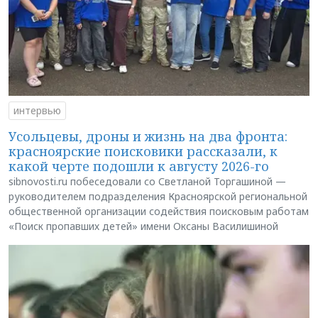
интервью
Усольцевы, дроны и жизнь на два фронта:
красноярские поисковики рассказали, к
какой черте подошли к августу 2026-го
sibnovosti.ru побеседовали со Светланой Торгашиной —
руководителем подразделения Красноярской региональной
общественной организации содействия поисковым работам
«Поиск пропавших детей» имени Оксаны Василишиной