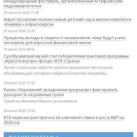
международный фестиваль, организованный Астафьевским
педуниверситетом
05 августа 2026 11:45
Марат Хуснуллин оценил новый детский сад в жилом комплексе
«Универс» в Красноярске
31 июля 2026 12:28
Проценты, вклады и защита от мошенников: чему будут учить
молодёжь для взрослой финансовой жизни
31 июля 2026 08:56
Сухобузимский музей стал победителем грантовой программы
«Красота внутри» фонда «ВТБ-Страна»
Музей с помощью средств гранта организует экспозицию,
объединяющую историю сибирской золотой лихорадки
29 июля 2026 11:50
Рынок сбережений: вкладчикам предлагают фиксировать
доходность на длинные сроки
Тренд на «длинные деньги» усиливается
28 июля 2026 15:54
ВТБ пересмотрел прогноз по ключевой ставке и росту ВВП на
2026 год