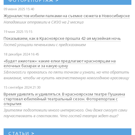
ФОТОРЕПОРТАЖ
>
09 июня 2025 15:40
Журналистов избили палками на съемке сюжета в Новосибирске
Нападавших отправили в СИЗО на 2 месяца
19 мая 2025 15:15
Показываем, как в Красноярске прошла 42-ая музейная ночь
Гостей угощали печеньками с предсказанием
18 декабря 2024 16:45
«Будет ажиотаж»: какие елки предлагают красноярцам на
елочных базарах и за какую цену
Sibnovosti.ru проехались по пяти точкам и узнали, на что обратить
внимание, чтобы не купить некачественную новогоднюю красавицу
15 сентября 2024 21:30
Время удивлять и удивляться. В красноярском театре Пушкина
стартовал юбилейный театральный сезон. Фоторепортаж с
открытия
Зрителям подготовили много интересного. Они даже смогут сами
поучаствовать в спектаклях. Что гостей театра ждет еще?
СТАТЬИ
>