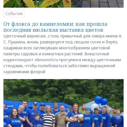
События
От флокса до камнеломки: как прошла
последняя июльская выставка цветов
Цветочный вернисаж, столь привычный для сквера имени А.
С. Пушкина, вновь развернулся под сводом сосен и берёз,
одаривая всех заглянувших многообразием цветовой
палитры садовых и комнатных растений. Внештатный
корреспондент sibnovosti.ru прогулялся между цветочными
стендами, чтобы полюбоваться заботливо выращенной
садовниками флорой