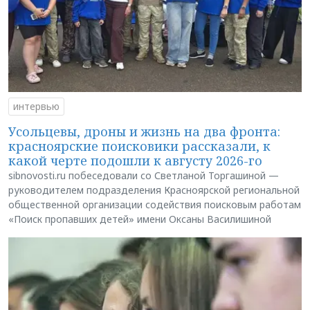
интервью
Усольцевы, дроны и жизнь на два фронта:
красноярские поисковики рассказали, к
какой черте подошли к августу 2026-го
sibnovosti.ru побеседовали со Светланой Торгашиной —
руководителем подразделения Красноярской региональной
общественной организации содействия поисковым работам
«Поиск пропавших детей» имени Оксаны Василишиной