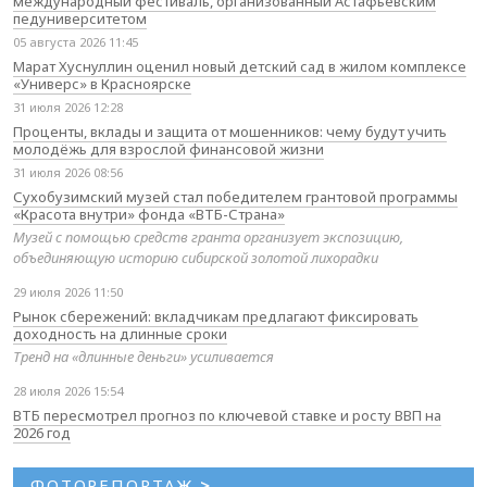
международный фестиваль, организованный Астафьевским
педуниверситетом
05 августа 2026 11:45
Марат Хуснуллин оценил новый детский сад в жилом комплексе
«Универс» в Красноярске
31 июля 2026 12:28
Проценты, вклады и защита от мошенников: чему будут учить
молодёжь для взрослой финансовой жизни
31 июля 2026 08:56
Сухобузимский музей стал победителем грантовой программы
«Красота внутри» фонда «ВТБ-Страна»
Музей с помощью средств гранта организует экспозицию,
объединяющую историю сибирской золотой лихорадки
29 июля 2026 11:50
Рынок сбережений: вкладчикам предлагают фиксировать
доходность на длинные сроки
Тренд на «длинные деньги» усиливается
28 июля 2026 15:54
ВТБ пересмотрел прогноз по ключевой ставке и росту ВВП на
2026 год
ФОТОРЕПОРТАЖ
>