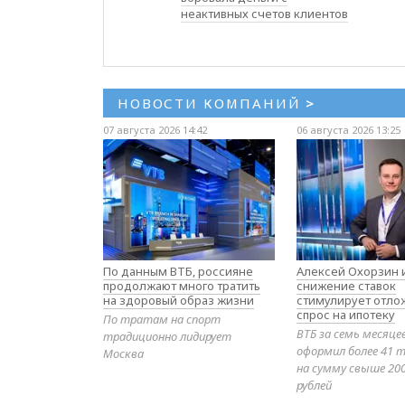
неактивных счетов клиентов
НОВОСТИ КОМПАНИЙ
>
07 августа 2026 14:42
06 августа 2026 13:25
По данным ВТБ, россияне
Алексей Охорзин и
продолжают много тратить
снижение ставок
на здоровый образ жизни
стимулирует отл
спрос на ипотеку
По тратам на спорт
ВТБ за семь месяце
традиционно лидирует
оформил более 41 т
Москва
на сумму свыше 20
рублей