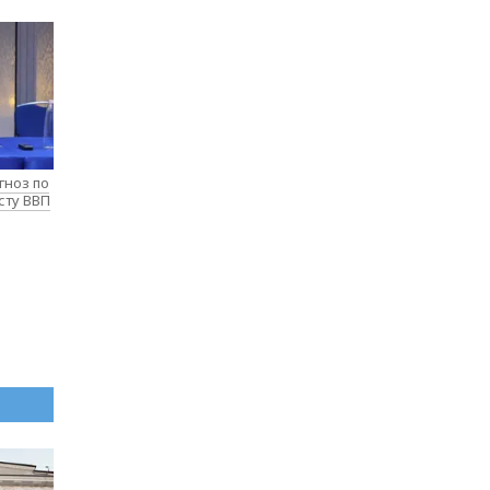
гноз по
сту ВВП