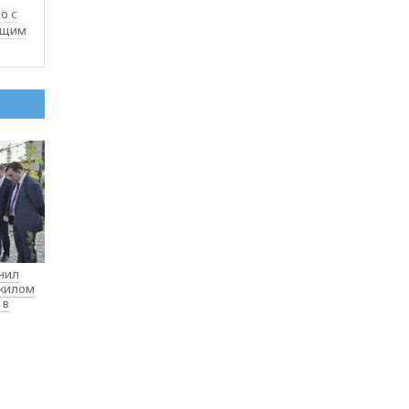
о с
ащим
нил
 жилом
 в