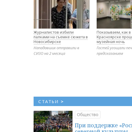
Журналистов избили
Показываем, как в
палками на съемке сюжета в
Красноярске прош
Новосибирске
музейная ночь
Нападавших отправили в
Гостей угощали печ
СИЗО на 2 месяца
предсказанием
СТАТЬИ
>
Общество
При поддержке «Рос
северной культуры