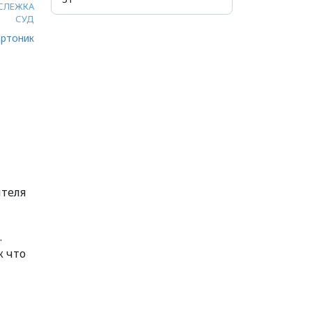
СЛЕЖКА
СУД
ртоник
ителя
.
к что