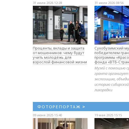
31 июля 2026 12:28
31 июля 2026 08:56
Проценты, вклады и защита
Сухобузимский му
от мошенников: чему будут
победителем гран
учить молодёжь для
программы «Красо
взрослой финансовой жизни
фонда «ВТБ-Стран
Музей с помощью с
гранта организует
экспозицию, объе
историю сибирской
лихорадки
ФОТОРЕПОРТАЖ
>
09 июня 2025 15:40
19 мая 2025 15:15