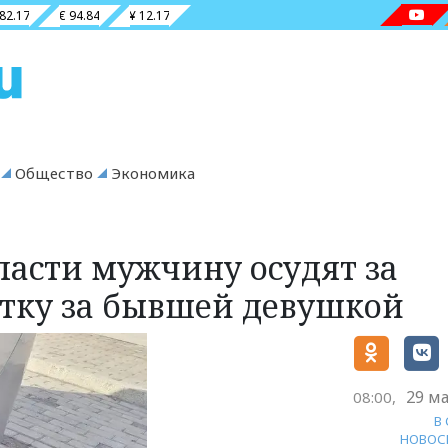
 82.17
€ 94.84
¥ 12.17
Общество
Экономика
ласти мужчину осудят за
етку за бывшей девушкой
29 ма
08:00,
В
НОВОС