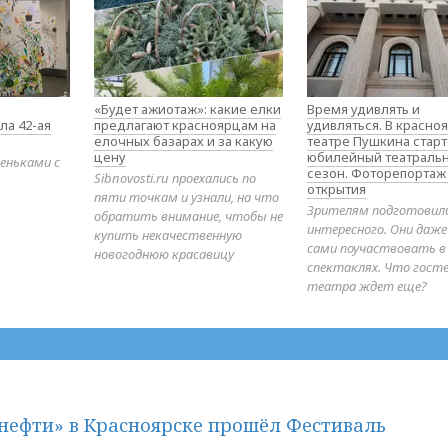
«Будет ажиотаж»: какие елки
Время удивлять и
ла 42-ая
предлагают красноярцам на
удивляться. В красно
елочных базарах и за какую
театре Пушкина стар
цену
юбилейный театраль
еньками с
сезон. Фоторепортаж
Sibnovosti.ru проехались по
открытия
пяти точкам и узнали, на что
Зрителям подготовил
обратить внимание, чтобы не
интересного. Они даж
купить некачественную
сами поучаствовать в
новогоднюю красавицу
спектаклях. Что гост
театра ждет еще?
нефти» в Красноярске прошёл Фестиваль