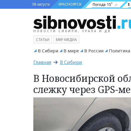
08 августа
КРАСНОЯРСК
Погода
15˚
$
НОВОСТИ СИБИРИ, УРАЛА И ДВ
СТАТЬИ
МКР-МЕДИА
В Сибири
В мире
В России
Политика
Главная
В Сибири
В Новосибирской об
слежку через GPS-м