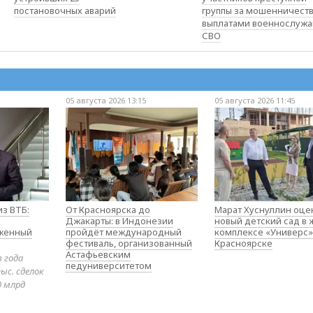
постановочных аварий
группы за мошенничеств
выплатами военнослуж
СВО
05 августа 2026 13:15
05 августа 2026 11:45
з ВТБ:
От Красноярска до
Марат Хуснуллин оце
Джакарты: в Индонезии
новый детский сад в
оженный
пройдёт международный
комплексе «Универс»
фестиваль, организованный
Красноярске
Астафьевским
в года
педуниверситетом
ыс. сделок
0 млрд