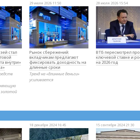
29 июля 2026 11:50
28 июля 2026 15:54
зей стал
Рынок сбережений:
ВТБ пересмотрел про
товой
вкладчикам предлагают
ключевой ставке и ро
та внутри»
фиксировать доходность на
на 2026 год
а»
длинные сроки
редств
Тренд на «длинные деньги»
усиливается
диняющую
 золотой
18 декабря 2024 16:45
15 сентября 2024 21:30