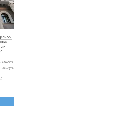
ярском
товал
ный
 с
и много
е смогут
ей