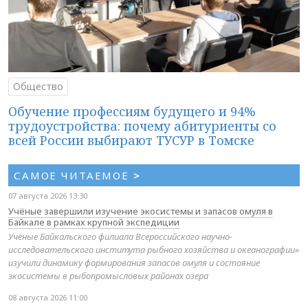
Общество
Обучение профессиям будущего и 94%
трудоустройства: почему абитуриенты со
всей России выбирают ТУСУР в Томске
САМОЕ ЧИТАЕМОЕ
>
07 августа 2026 13:30
Учёные завершили изучение экосистемы и запасов омуля в
Байкале в рамках крупной экспедиции
Учёные Байкальского филиала Всероссийского научно-
исследовательского института рыбного хозяйства и океанографии»
изучили динамику формирования запасов омуля и состояние
экосистемы в рыбопромысловых районах озера
08 августа 2026 11:00