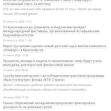
отложенный спрос на ипотеку
ВТБ за семь месяцев года оформил более 41 тыс. сделок на сумму
свыше 200 млрд рублей
05 августа 2026 13:15
От Красноярска до Джакарты: в Индонезии пройдёт
международный фестиваль, организованный Астафьевским
педуниверситетом
05 августа 2026 11:45
Марат Хуснуллин оценил новый детский сад в жилом комплексе
«Универс» в Красноярске
31 июля 2026 12:28
Проценты, вклады и защита от мошенников: чему будут учить
молодёжь для взрослой финансовой жизни
31 июля 2026 08:56
Сухобузимский музей стал победителем грантовой программы
«Красота внутри» фонда «ВТБ-Страна»
Музей с помощью средств гранта организует экспозицию,
объединяющую историю сибирской золотой лихорадки
29 июля 2026 11:50
Рынок сбережений: вкладчикам предлагают фиксировать
доходность на длинные сроки