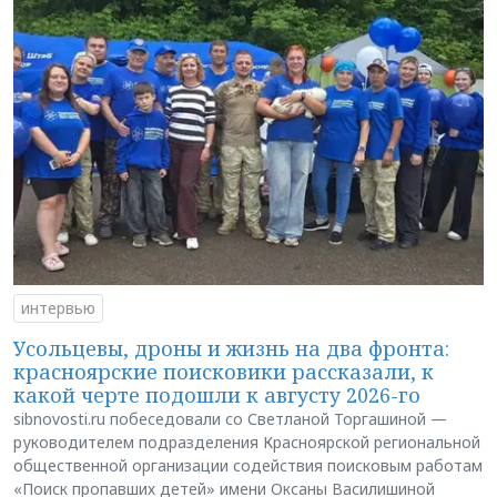
интервью
Усольцевы, дроны и жизнь на два фронта:
красноярские поисковики рассказали, к
какой черте подошли к августу 2026-го
sibnovosti.ru побеседовали со Светланой Торгашиной —
руководителем подразделения Красноярской региональной
общественной организации содействия поисковым работам
«Поиск пропавших детей» имени Оксаны Василишиной