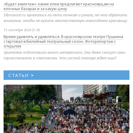
«Будет ажиотаж»: какие елки предлагают красноярцам на
елочных базарах и за какую цену
Sibnovosti.ru проехались по пяти точкам и узнали, на что обратить
внимание, чтобы не купить некачественную новогоднюю красавицу
15 сентября 2024 21:30
Время удивлять и удивляться. В красноярском театре Пушкина
стартовал юбилейный театральный сезон. Фоторепортаж с
открытия
Зрителям подготовили много интересного. Они даже смогут сами
поучаствовать в спектаклях. Что гостей театра ждет еще?
СТАТЬИ
>