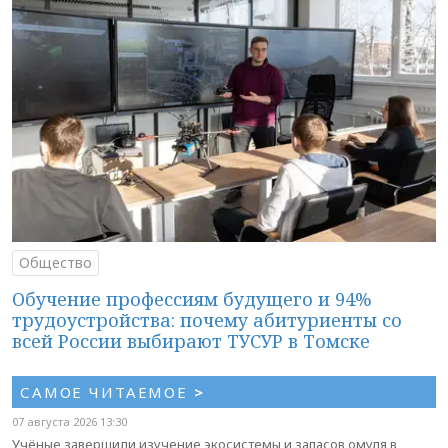
Общество
Обучение профессиям будущего и 94%
трудоустройства: почему абитуриенты со
всей России выбирают ТУСУР в Томске
САМОЕ ЧИТАЕМОЕ
>
07 августа 2026 13:30
Учёные завершили изучение экосистемы и запасов омуля в