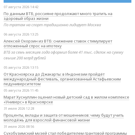
07 августа 2026 14:42
По данным ВТБ, россияне продолжают много тратить на
здоровый образ жизни
По тратам на спорт традиционно лидирует Москва
06 августа 2026 13:25
Алексей Охорзин из ВТБ: снижение ставок стимулирует
отложенный спрос на ипотеку
ВТБ за семь месяцев года оформил более 41 тыс. сделок на сумму
свыше 200 млрд рублей
05 августа 2026 13:15
От Красноярска до Джакарты: в Индонезии пройдёт
международный фестиваль, организованный Астафьевским
педуниверситетом
05 августа 2026 11:45
Марат Хуснуллин оценил новый детский сад в жилом комплексе
«Универс» в Красноярске
31 июля 2026 12:28
Проценты, вклады и защита от мошенников: чему будут учить
молодёжь для взрослой финансовой жизни
31 июля 2026 08:56
Сухобузимский музей стал победителем грантовой программы