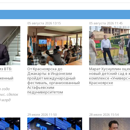
05 августа 2026 13:15
05 августа 2026 11:45
з ВТБ:
От Красноярска до
Марат Хуснуллин оце
Джакарты: в Индонезии
новый детский сад в
оженный
пройдёт международный
комплексе «Универс»
фестиваль, организованный
Красноярске
Астафьевским
в года
педуниверситетом
ыс. сделок
0 млрд
29 июля 2026 11:50
28 июля 2026 15:54