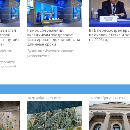
зей стал
Рынок сбережений:
ВТБ пересмотрел про
товой
вкладчикам предлагают
ключевой ставке и ро
та внутри»
фиксировать доходность на
на 2026 год
а»
длинные сроки
редств
Тренд на «длинные деньги»
усиливается
диняющую
 золотой
18 декабря 2024 16:45
15 сентября 2024 21:30