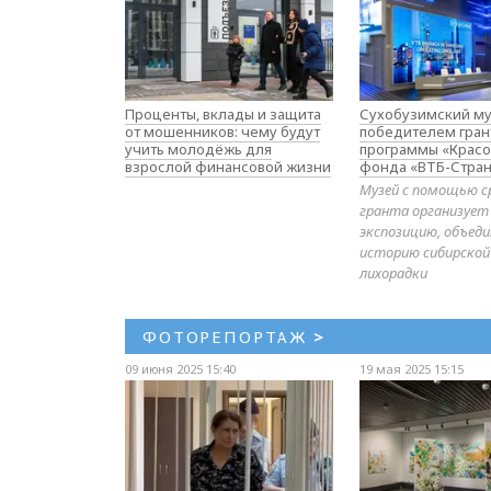
Проценты, вклады и защита
Сухобузимский му
от мошенников: чему будут
победителем гран
учить молодёжь для
программы «Красо
взрослой финансовой жизни
фонда «ВТБ-Стран
Музей с помощью с
гранта организует
экспозицию, объе
историю сибирской
лихорадки
ФОТОРЕПОРТАЖ
>
09 июня 2025 15:40
19 мая 2025 15:15