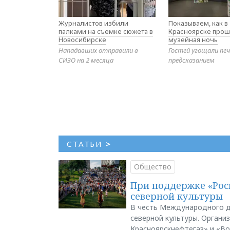
Журналистов избили
Показываем, как в
палками на съемке сюжета в
Красноярске прош
Новосибирске
музейная ночь
Нападавших отправили в
Гостей угощали печ
СИЗО на 2 месяца
предсказанием
СТАТЬИ
>
Общество
При поддержке «Рос
северной культуры
В честь Международного д
северной культуры. Органи
Красноярскнефтегаз» и «В