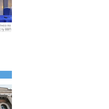
гноз по
сту ВВП