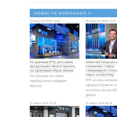
НОВОСТИ КОМПАНИЙ
>
07 августа 2026 14:42
06 августа 2026 13:25
По данным ВТБ, россияне
Алексей Охорзин и
продолжают много тратить
снижение ставок
на здоровый образ жизни
стимулирует отл
спрос на ипотеку
По тратам на спорт
ВТБ за семь месяце
традиционно лидирует
оформил более 41 т
Москва
на сумму свыше 20
рублей
31 июля 2026 12:28
31 июля 2026 08:56