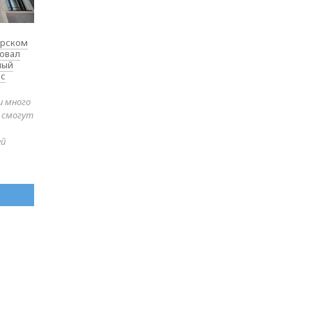
ярском
товал
ный
 с
и много
е смогут
ей