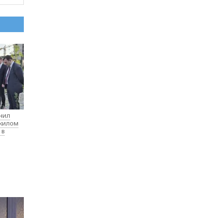
нил
 жилом
 в