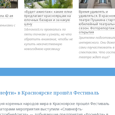
«Будет ажиотаж»: какие елки
Время удивлять и
ла 42-ая
предлагают красноярцам на
удивляться. В красно
елочных базарах и за какую
театре Пушкина стар
цену
юбилейный театраль
еньками с
сезон. Фоторепортаж
Sibnovosti.ru проехались по
открытия
пяти точкам и узнали, на что
Зрителям подготовил
обратить внимание, чтобы не
интересного. Они даж
купить некачественную
сами поучаствовать в
новогоднюю красавицу
спектаклях. Что гост
театра ждет еще?
нефти» в Красноярске прошёл Фестиваль
ня коренных народов мира в Красноярске прошёл Фестиваль
заторами мероприятия выступили «Славнефть-
остсибнефтегаз» — добывающие предприятия «Роснефти» в