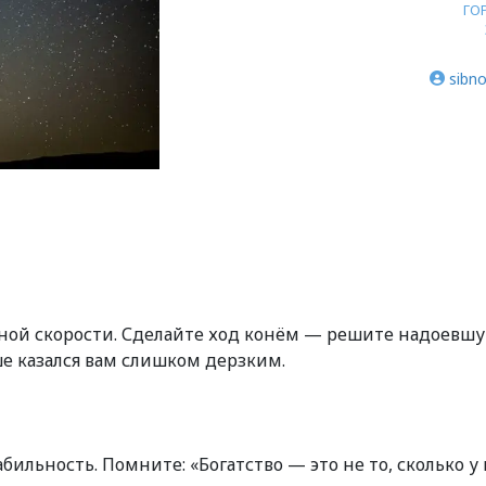
ГО
sibno
ной скорости. Сделайте ход конём — решите надоевш
е казался вам слишком дерзким.
ильность. Помните: «Богатство — это не то, сколько у 