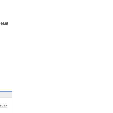
ремя
 всех