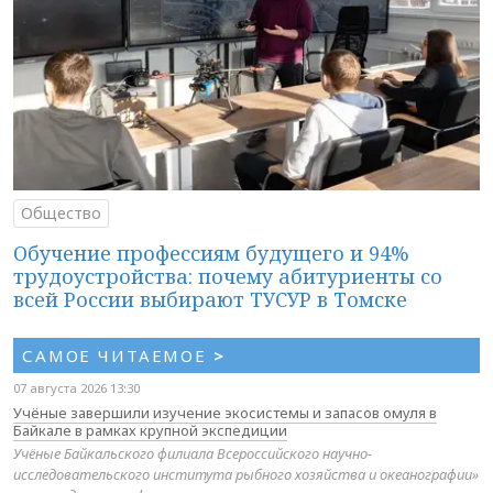
Общество
Обучение профессиям будущего и 94%
трудоустройства: почему абитуриенты со
всей России выбирают ТУСУР в Томске
САМОЕ ЧИТАЕМОЕ
>
07 августа 2026 13:30
Учёные завершили изучение экосистемы и запасов омуля в
Байкале в рамках крупной экспедиции
Учёные Байкальского филиала Всероссийского научно-
исследовательского института рыбного хозяйства и океанографии»