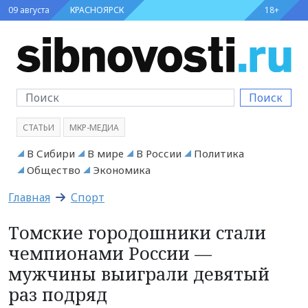
09 августа
КРАСНОЯРСК
18+
Поиск
СТАТЬИ
МКР-МЕДИА
В Сибири
В мире
В России
Политика
Общество
Экономика
Главная
Спорт
Томские городошники стали
чемпионами России —
мужчины выиграли девятый
раз подряд