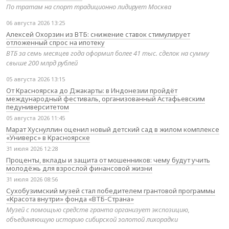
По тратам на спорт традиционно лидирует Москва
06 августа 2026 13:25
Алексей Охорзин из ВТБ: снижение ставок стимулирует
отложенный спрос на ипотеку
ВТБ за семь месяцев года оформил более 41 тыс. сделок на сумму
свыше 200 млрд рублей
05 августа 2026 13:15
От Красноярска до Джакарты: в Индонезии пройдёт
международный фестиваль, организованный Астафьевским
педуниверситетом
05 августа 2026 11:45
Марат Хуснуллин оценил новый детский сад в жилом комплексе
«Универс» в Красноярске
31 июля 2026 12:28
Проценты, вклады и защита от мошенников: чему будут учить
молодёжь для взрослой финансовой жизни
31 июля 2026 08:56
Сухобузимский музей стал победителем грантовой программы
«Красота внутри» фонда «ВТБ-Страна»
Музей с помощью средств гранта организует экспозицию,
объединяющую историю сибирской золотой лихорадки