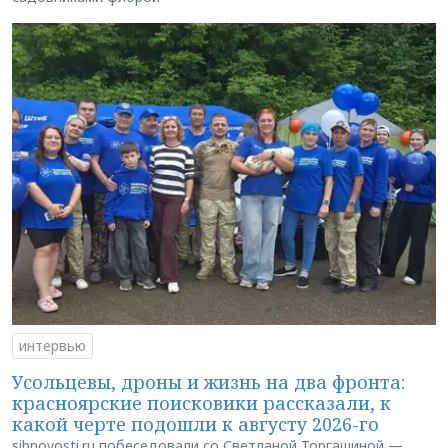
интервью
Усольцевы, дроны и жизнь на два фронта:
красноярские поисковики рассказали, к
какой черте подошли к августу 2026-го
sibnovosti.ru побеседовали со Светланой Торгашиной —