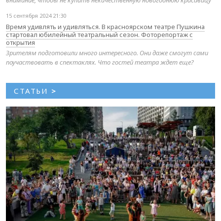
внимание, чтобы не купить некачественную новогоднюю красавицу
15 сентября 2024 21:30
Время удивлять и удивляться. В красноярском театре Пушкина
стартовал юбилейный театральный сезон. Фоторепортаж с
открытия
Зрителям подготовили много интересного. Они даже смогут сами
поучаствовать в спектаклях. Что гостей театра ждет еще?
СТАТЬИ
>