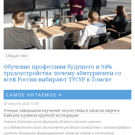
Общество
Обучение профессиям будущего и 94%
трудоустройства: почему абитуриенты со
всей России выбирают ТУСУР в Томске
САМОЕ ЧИТАЕМОЕ
>
07 августа 2026 13:30
Учёные завершили изучение экосистемы и запасов омуля в
Байкале в рамках крупной экспедиции
Учёные Байкальского филиала Всероссийского научно-
исследовательского института рыбного хозяйства и океанографии»
изучили динамику формирования запасов омуля и состояние