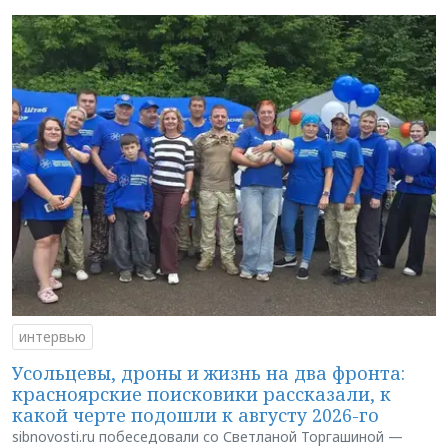
интервью
Усольцевы, дроны и жизнь на два фронта:
красноярские поисковики рассказали, к
какой черте подошли к августу 2026-го
sibnovosti.ru побеседовали со Светланой Торгашиной —