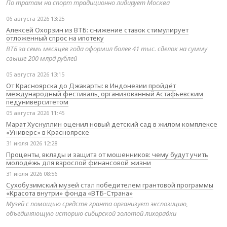
По тратам на спорт традиционно лидирует Москва
06 августа 2026 13:25
Алексей Охорзин из ВТБ: снижение ставок стимулирует
отложенный спрос на ипотеку
ВТБ за семь месяцев года оформил более 41 тыс. сделок на сумму
свыше 200 млрд рублей
05 августа 2026 13:15
От Красноярска до Джакарты: в Индонезии пройдёт
международный фестиваль, организованный Астафьевским
педуниверситетом
05 августа 2026 11:45
Марат Хуснуллин оценил новый детский сад в жилом комплексе
«Универс» в Красноярске
31 июля 2026 12:28
Проценты, вклады и защита от мошенников: чему будут учить
молодёжь для взрослой финансовой жизни
31 июля 2026 08:56
Сухобузимский музей стал победителем грантовой программы
«Красота внутри» фонда «ВТБ-Страна»
Музей с помощью средств гранта организует экспозицию,
объединяющую историю сибирской золотой лихорадки