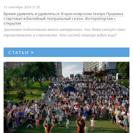
15 сентября 2024 21:30
Время удивлять и удивляться. В красноярском театре Пушкина
стартовал юбилейный театральный сезон. Фоторепортаж с
открытия
Зрителям подготовили много интересного. Они даже смогут сами
поучаствовать в спектаклях. Что гостей театра ждет еще?
СТАТЬИ
>