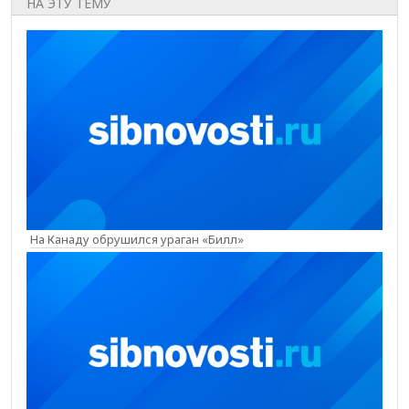
НА ЭТУ ТЕМУ
На Канаду обрушился ураган «Билл»