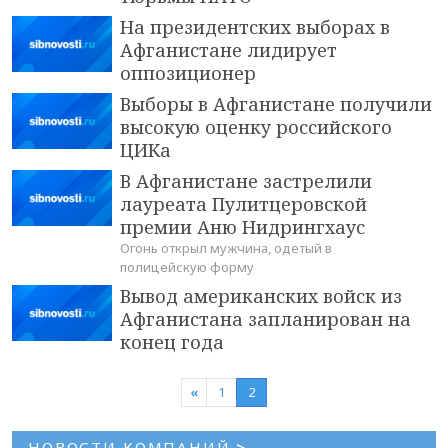
На президентских выборах в
Афганистане лидирует
оппозиционер
Выборы в Афганистане получили
высокую оценку российского
ЦИКа
В Афганистане застрелили
лауреата Пулитцеровской
премии Аню Нидрингхаус
Огонь открыл мужчина, одетый в
полицейскую форму
Вывод американских войск из
Афганистана запланирован на
конец года
«
1
2
НОВОСТИ КОМПАНИЙ
>