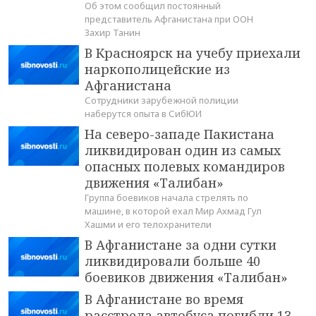
Об этом сообщил постоянный
представитель Афганистана при ООН
Захир Танин
В Красноярск на учебу приехали
наркополицейские из
Афганистана
Сотрудники зарубежной полиции
наберутся опыта в СибЮИ
На северо-западе Пакистана
ликвидирован один из самых
опасных полевых командиров
движения «Талибан»
Группа боевиков начала стрелять по
машине, в которой ехал Мир Ахмад Гул
Хашми и его телохранители
В Афганистане за одни сутки
ликвидировали больше 40
боевиков движения «Талибан»
В Афганистане во время
расстрела автобуса погибли 13