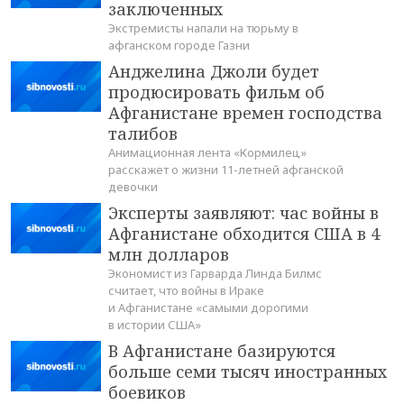
заключенных
Экстремисты напали на тюрьму в
афганском городе Газни
Анджелина Джоли будет
продюсировать фильм об
Афганистане времен господства
талибов
Анимационная лента «Кормилец»
расскажет о жизни 11-летней афганской
девочки
Эксперты заявляют: час войны в
Афганистане обходится США в 4
млн долларов
Экономист из Гарварда Линда Билмс
считает, что войны в Ираке
и Афганистане «самыми дорогими
в истории США»
В Афганистане базируются
больше семи тысяч иностранных
боевиков