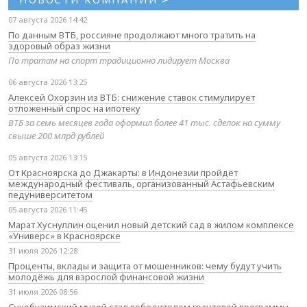
07 августа 2026 14:42
По данным ВТБ, россияне продолжают много тратить на
здоровый образ жизни
По тратам на спорт традиционно лидирует Москва
06 августа 2026 13:25
Алексей Охорзин из ВТБ: снижение ставок стимулирует
отложенный спрос на ипотеку
ВТБ за семь месяцев года оформил более 41 тыс. сделок на сумму
свыше 200 млрд рублей
05 августа 2026 13:15
От Красноярска до Джакарты: в Индонезии пройдёт
международный фестиваль, организованный Астафьевским
педуниверситетом
05 августа 2026 11:45
Марат Хуснуллин оценил новый детский сад в жилом комплексе
«Универс» в Красноярске
31 июля 2026 12:28
Проценты, вклады и защита от мошенников: чему будут учить
молодёжь для взрослой финансовой жизни
31 июля 2026 08:56
Сухобузимский музей стал победителем грантовой программы