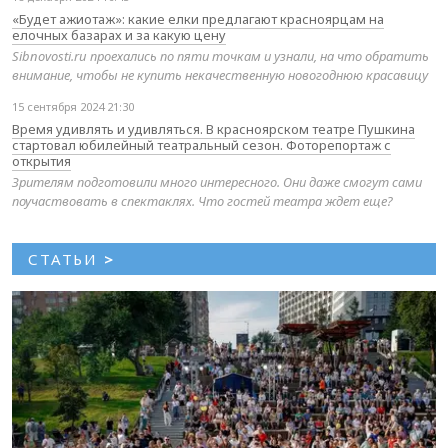
«Будет ажиотаж»: какие елки предлагают красноярцам на
елочных базарах и за какую цену
Sibnovosti.ru проехались по пяти точкам и узнали, на что обратить
внимание, чтобы не купить некачественную новогоднюю красавицу
15 сентября 2024 21:30
Время удивлять и удивляться. В красноярском театре Пушкина
стартовал юбилейный театральный сезон. Фоторепортаж с
открытия
Зрителям подготовили много интересного. Они даже смогут сами
поучаствовать в спектаклях. Что гостей театра ждет еще?
СТАТЬИ
>