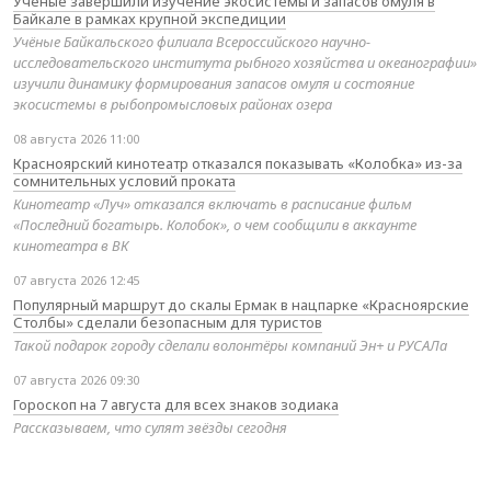
Учёные завершили изучение экосистемы и запасов омуля в
Байкале в рамках крупной экспедиции
Учёные Байкальского филиала Всероссийского научно-
исследовательского института рыбного хозяйства и океанографии»
изучили динамику формирования запасов омуля и состояние
экосистемы в рыбопромысловых районах озера
08 августа 2026 11:00
Красноярский кинотеатр отказался показывать «Колобка» из-за
сомнительных условий проката
Кинотеатр «Луч» отказался включать в расписание фильм
«Последний богатырь. Колобок», о чем сообщили в аккаунте
кинотеатра в ВК
07 августа 2026 12:45
Популярный маршрут до скалы Ермак в нацпарке «Красноярские
Столбы» сделали безопасным для туристов
Такой подарок городу сделали волонтёры компаний Эн+ и РУСАЛа
07 августа 2026 09:30
Гороскоп на 7 августа для всех знаков зодиака
Рассказываем, что сулят звёзды сегодня