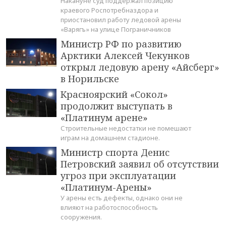
Накануне суд поддержал позицию
краевого Роспотребназдора и
приостановил работу ледовой арены
«Варягъ» на улице Пограничников
Министр РФ по развитию
Арктики Алексей Чекунков
открыл ледовую арену «Айсберг»
в Норильске
Красноярский «Сокол»
продолжит выступать в
«Платинум арене»
Строительные недостатки не помешают
играм на домашнем стадионе.
Министр спорта Денис
Петровский заявил об отсутствии
угроз при эксплуатации
«Платинум-Арены»
У арены есть дефекты, однако они не
влияют на работоспособность
сооружения.