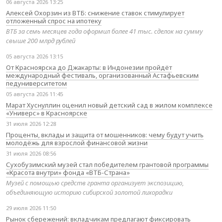
06 августа 2026 13:25
Алексей Охорзин из ВТБ: снижение ставок стимулирует
отложенный спрос на ипотеку
ВТБ за семь месяцев года оформил более 41 тыс. сделок на сумму
свыше 200 млрд рублей
05 августа 2026 13:15
От Красноярска до Джакарты: в Индонезии пройдёт
международный фестиваль, организованный Астафьевским
педуниверситетом
05 августа 2026 11:45
Марат Хуснуллин оценил новый детский сад в жилом комплексе
«Универс» в Красноярске
31 июля 2026 12:28
Проценты, вклады и защита от мошенников: чему будут учить
молодёжь для взрослой финансовой жизни
31 июля 2026 08:56
Сухобузимский музей стал победителем грантовой программы
«Красота внутри» фонда «ВТБ-Страна»
Музей с помощью средств гранта организует экспозицию,
объединяющую историю сибирской золотой лихорадки
29 июля 2026 11:50
Рынок сбережений: вкладчикам предлагают фиксировать