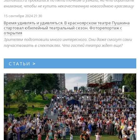
Sibnovosti.ru проехались по пяти точкам и узнали, на что обратить
внимание, чтобы не купить некачественную новогоднюю красавицу
15 сентября 2024 21:30
Время удивлять и удивляться. В красноярском театре Пушкина
стартовал юбилейный театральный сезон. Фоторепортаж с
открытия
Зрителям подготовили много интересного. Они даже смогут сами
поучаствовать в спектаклях. Что гостей театра ждет еще?
СТАТЬИ
>