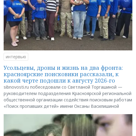
интервью
Усольцевы, дроны и жизнь на два фронта:
красноярские поисковики рассказали, к
какой черте подошли к августу 2026-го
sibnovosti.ru побеседовали со Светланой Торгашиной —
руководителем подразделения Красноярской региональной
общественной организации содействия поисковым работам
«Поиск пропавших детей» имени Оксаны Василишиной