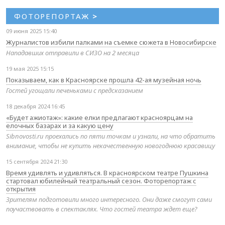
ФОТОРЕПОРТАЖ
>
09 июня 2025 15:40
Журналистов избили палками на съемке сюжета в Новосибирске
Нападавших отправили в СИЗО на 2 месяца
19 мая 2025 15:15
Показываем, как в Красноярске прошла 42-ая музейная ночь
Гостей угощали печеньками с предсказанием
18 декабря 2024 16:45
«Будет ажиотаж»: какие елки предлагают красноярцам на
елочных базарах и за какую цену
Sibnovosti.ru проехались по пяти точкам и узнали, на что обратить
внимание, чтобы не купить некачественную новогоднюю красавицу
15 сентября 2024 21:30
Время удивлять и удивляться. В красноярском театре Пушкина
стартовал юбилейный театральный сезон. Фоторепортаж с
открытия
Зрителям подготовили много интересного. Они даже смогут сами
поучаствовать в спектаклях. Что гостей театра ждет еще?