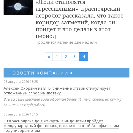
«Люди становятся
агрессивными»: красноярский
астролог рассказала, что такое
коридор затмений, когда он
придет и что делать в этот
период
Продлится явление две недели
«
1
2
3
4
НОВОСТИ КОМПАНИЙ
>
06 августа 2026 13:25
Алексей Охорзин из ВТБ: снижение ставок стимулирует
отложенный спрос на ипотеку
ВТБ за семь месяцев года оформил более 41 тыс. сделок на сумму
свыше 200 млрд рублей
05 августа 2026 13:15
От Красноярска до Джакарты: в Индонезии пройдёт
международный фестиваль, организованный Астафьевским
педуниверситетом