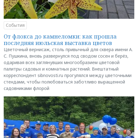
События
От флокса до камнеломки: как прошла
последняя июльская выставка цветов
Цветочный вернисаж, столь привычный для сквера имени А.
С. Пушкина, вновь развернулся под сводом сосен и берёз,
одаривая всех заглянувших многообразием цветовой
палитры садовых и комнатных растений. Внештатный
корреспондент sibnovosti.ru прогулялся между цветочными
стендами, чтобы полюбоваться заботливо выращенной
садовниками флорой