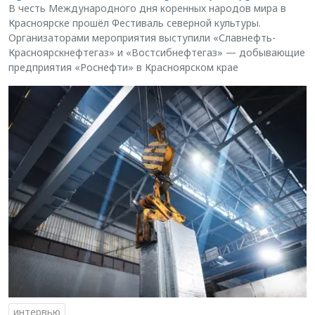
В честь Международного дня коренных народов мира в
Красноярске прошёл Фестиваль северной культуры.
Организаторами мероприятия выступили «Славнефть-
Красноярскнефтегаз» и «Востсибнефтегаз» — добывающие
предприятия «Роснефти» в Красноярском крае
интервью