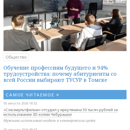
Общество
Обучение профессиям будущего и 94%
трудоустройства: почему абитуриенты со
всей России выбирают ТУСУР в Томске
САМОЕ ЧИТАЕМОЕ
>
05 августа 2026 18:32
«Союзмультфильм» отсудил у иркутянина 50 тысяч рублей за
использование 3D-копии Чебурашки
Мужчина использовал модель в коммерческих целях
05 августа 2026 08:33