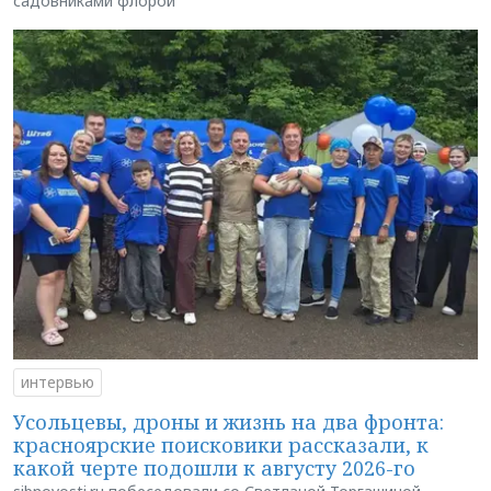
садовниками флорой
интервью
Усольцевы, дроны и жизнь на два фронта:
красноярские поисковики рассказали, к
какой черте подошли к августу 2026-го