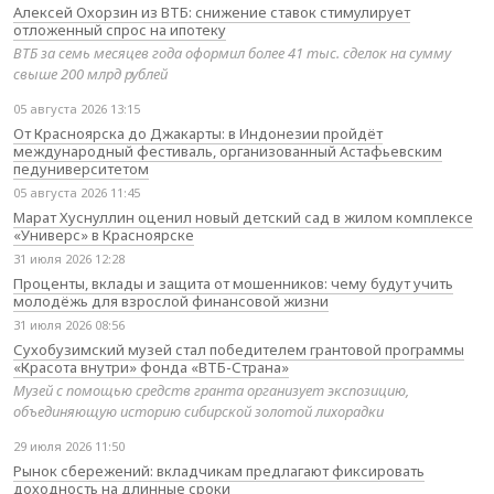
Алексей Охорзин из ВТБ: снижение ставок стимулирует
отложенный спрос на ипотеку
ВТБ за семь месяцев года оформил более 41 тыс. сделок на сумму
свыше 200 млрд рублей
05 августа 2026 13:15
От Красноярска до Джакарты: в Индонезии пройдёт
международный фестиваль, организованный Астафьевским
педуниверситетом
05 августа 2026 11:45
Марат Хуснуллин оценил новый детский сад в жилом комплексе
«Универс» в Красноярске
31 июля 2026 12:28
Проценты, вклады и защита от мошенников: чему будут учить
молодёжь для взрослой финансовой жизни
31 июля 2026 08:56
Сухобузимский музей стал победителем грантовой программы
«Красота внутри» фонда «ВТБ-Страна»
Музей с помощью средств гранта организует экспозицию,
объединяющую историю сибирской золотой лихорадки
29 июля 2026 11:50
Рынок сбережений: вкладчикам предлагают фиксировать
доходность на длинные сроки