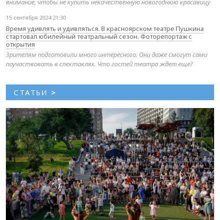
внимание, чтобы не купить некачественную новогоднюю красавицу
15 сентября 2024 21:30
Время удивлять и удивляться. В красноярском театре Пушкина
стартовал юбилейный театральный сезон. Фоторепортаж с
открытия
Зрителям подготовили много интересного. Они даже смогут сами
поучаствовать в спектаклях. Что гостей театра ждет еще?
СТАТЬИ
>