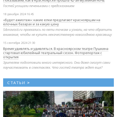
Показываем, как в Красноярске прошла 42-ая музейная ночь
Гостей угощали печеньками с предсказанием
18 декабря 2024 16:45
«Будет ажиотаж»: какие елки предлагают красноярцам на
елочных базарах и за какую цену
Sibnovosti.ru проехались по пяти точкам и узнали, на что обратить
внимание, чтобы не купить некачественную новогоднюю красавицу
15 сентября 2024 21:30
Время удивлять и удивляться. В красноярском театре Пушкина
стартовал юбилейный театральный сезон. Фоторепортаж с
открытия
Зрителям подготовили много интересного. Они даже смогут сами
поучаствовать в спектаклях. Что гостей театра ждет еще?
СТАТЬИ
>