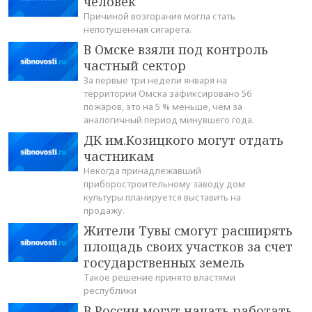
человек
Причиной возгорания могла стать
непотушенная сигарета.
В Омске взяли под контроль
частный сектор
За первые три недели января на
территории Омска зафиксировано 56
пожаров, это на 5 % меньше, чем за
аналогичный период минувшего года.
ДК им.Козицкого могут отдать
частникам
Некогда принадлежавший
приборостроительному заводу дом
культуры планируется выставить на
продажу.
Жители Тувы смогут расширять
площадь своих участков за счет
государственных земель
Такое решение принято властями
республики
В России могут начать работать