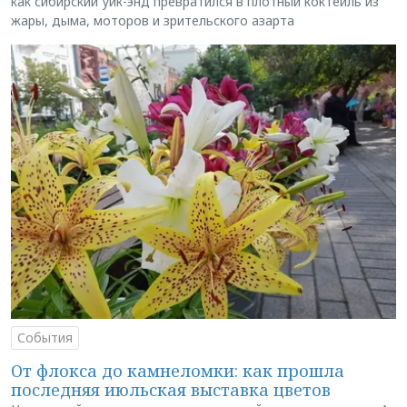
как сибирский уик-энд превратился в плотный коктейль из
жары, дыма, моторов и зрительского азарта
События
От флокса до камнеломки: как прошла
последняя июльская выставка цветов