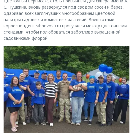
Цветочный вернисаж, столь привычный для сквера имени А.
С. Пушкина, вновь развернулся под сводом сосен и берёз,
одаривая всех заглянувших многообразием цветовой
палитры садовых и комнатных растений. Внештатный
корреспондент sibnovosti.ru прогулялся между цветочными
стендами, чтобы полюбоваться заботливо выращенной
садовниками флорой