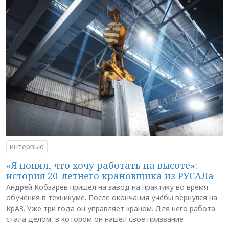
интервью
«Я понял, что хочу работать на высоте»:
история 20-летнего крановщика из РУСАЛа
Андрей Кобзарев пришёл на завод на практику во время
обучения в техникуме. После окончания учёбы вернулся на
КрАЗ. Уже три года он управляет краном. Для него работа
стала делом, в котором он нашёл своё призвание