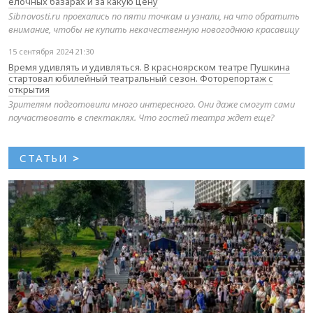
елочных базарах и за какую цену
Sibnovosti.ru проехались по пяти точкам и узнали, на что обратить
внимание, чтобы не купить некачественную новогоднюю красавицу
15 сентября 2024 21:30
Время удивлять и удивляться. В красноярском театре Пушкина
стартовал юбилейный театральный сезон. Фоторепортаж с
открытия
Зрителям подготовили много интересного. Они даже смогут сами
поучаствовать в спектаклях. Что гостей театра ждет еще?
СТАТЬИ
>