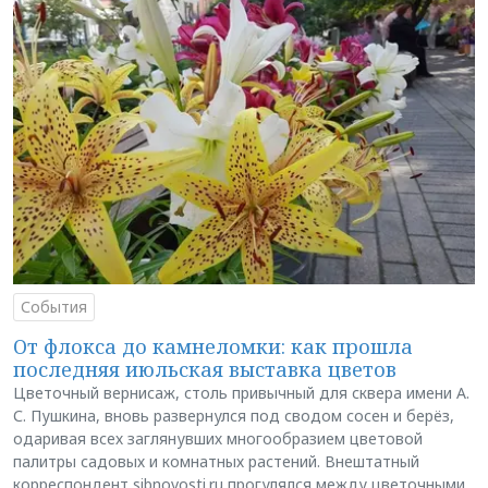
События
От флокса до камнеломки: как прошла
последняя июльская выставка цветов
Цветочный вернисаж, столь привычный для сквера имени А.
С. Пушкина, вновь развернулся под сводом сосен и берёз,
одаривая всех заглянувших многообразием цветовой
палитры садовых и комнатных растений. Внештатный
корреспондент sibnovosti.ru прогулялся между цветочными