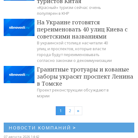
туристов Китая
«Красный» туризм сейчас очень
популярен в КНР
На Украине готовятся
переименовать 40 улиц Киева с
советскими названиями
В украинской столице насчитали 40
улиц и проспектов, которые власти
города будут переименовывать
согласно законам о декоммунизации
Гранитные тротуары и кованые
заборы украсят проспект Ленина
в Томске
Проект реконструкции обсуждают в
мэрии
1
2
»
НОВОСТИ КОМПАНИЙ
>
07 августа 2026 14:42