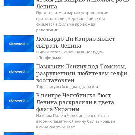
Ленина
Представители партии устроят акции
протеста, если американский актер
снимется в фильме про вождя
революции
Леонардо Ди Каприо может
сыграть Ленина
Фильм готовы снять на киностудии
«Ленфильм»
Памятник Ленину под Томском,
разрушенный любителем селфи,
восстановлен
Торс фигуры был дважды разбит
В центре Челябинска бюст
Ленина раскрасили в цвета
флага Украины
На Алом Поле в Челябинске в ночь на
вторник памятник Ленину был выкрашен
в сине-желтый цвет