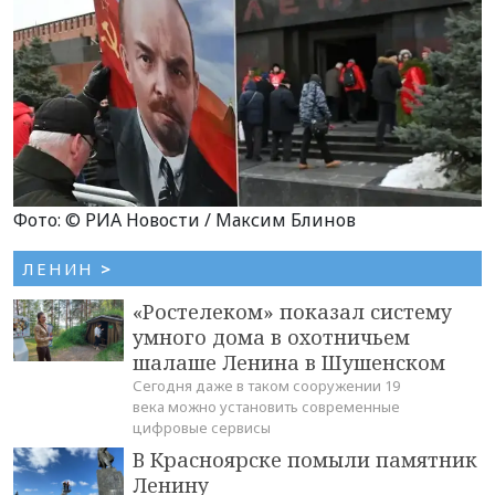
Фото: © РИА Новости / Максим Блинов
ЛЕНИН
>
«Ростелеком» показал систему
умного дома в охотничьем
шалаше Ленина в Шушенском
Сегодня даже в таком сооружении 19
века можно установить современные
цифровые сервисы
В Красноярске помыли памятник
Ленину