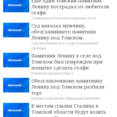
Еще один томский памятник
Ленину пострадал от любителя
селфи
У памятника откололась верхняя часть
Суд наказал мужчину,
обезглавившего памятник
Ленину под Томском
Суд приговорил его к году ограничения
свободы
Памятник Ленину в селе под
Томском был поврежден при
попытке сделать селфи
Памятник лишился торса
Обезглавленному памятнику
Ленину под Томском разбили
торс
Неизвестные вновь повредили памятник
К местам ссылки Сталина в
Томской области будут возить