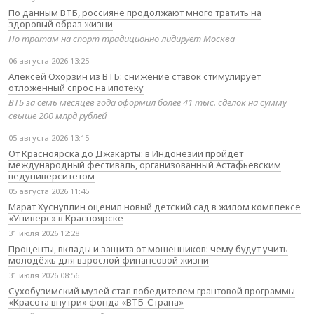
По данным ВТБ, россияне продолжают много тратить на
здоровый образ жизни
По тратам на спорт традиционно лидирует Москва
06 августа 2026 13:25
Алексей Охорзин из ВТБ: снижение ставок стимулирует
отложенный спрос на ипотеку
ВТБ за семь месяцев года оформил более 41 тыс. сделок на сумму
свыше 200 млрд рублей
05 августа 2026 13:15
От Красноярска до Джакарты: в Индонезии пройдёт
международный фестиваль, организованный Астафьевским
педуниверситетом
05 августа 2026 11:45
Марат Хуснуллин оценил новый детский сад в жилом комплексе
«Универс» в Красноярске
31 июля 2026 12:28
Проценты, вклады и защита от мошенников: чему будут учить
молодёжь для взрослой финансовой жизни
31 июля 2026 08:56
Сухобузимский музей стал победителем грантовой программы
«Красота внутри» фонда «ВТБ-Страна»