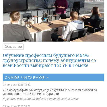
Общество
Обучение профессиям будущего и 94%
трудоустройства: почему абитуриенты со
всей России выбирают ТУСУР в Томске
САМОЕ ЧИТАЕМОЕ
>
05 августа 2026 18:32
«Союзмультфильм» отсудил у иркутянина 50 тысяч рублей за
использование 3D-копии Чебурашки
Мужчина использовал модель в коммерческих целях
05 августа 2026 08:33