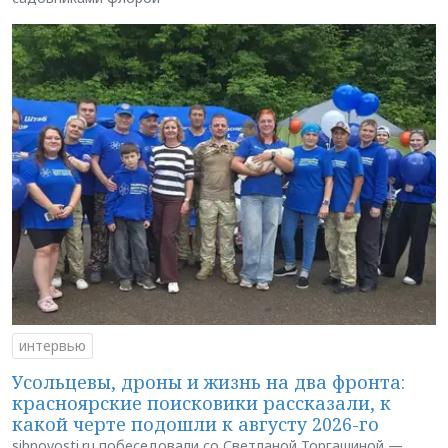
интервью
Усольцевы, дроны и жизнь на два фронта:
красноярские поисковики рассказали, к
какой черте подошли к августу 2026-го
sibnovosti.ru побеседовали со Светланой Торгашиной —