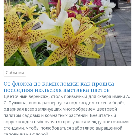
События
От флокса до камнеломки: как прошла
последняя июльская выставка цветов
Цветочный вернисаж, столь привычный для сквера имени А.
С. Пушкина, вновь развернулся под сводом сосен и берёз,
одаривая всех заглянувших многообразием цветовой
палитры садовых и комнатных растений. Внештатный
корреспондент sibnovosti.ru прогулялся между цветочными
стендами, чтобы полюбоваться заботливо выращенной
садовниками флорой