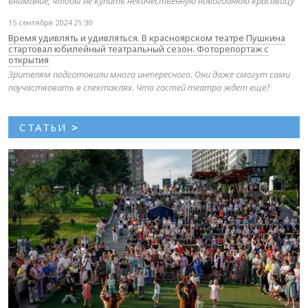
внимание, чтобы не купить некачественную новогоднюю красавицу
15 сентября 2024 21:30
Время удивлять и удивляться. В красноярском театре Пушкина
стартовал юбилейный театральный сезон. Фоторепортаж с
открытия
Зрителям подготовили много интересного. Они даже смогут сами
поучаствовать в спектаклях. Что гостей театра ждет еще?
СТАТЬИ
>