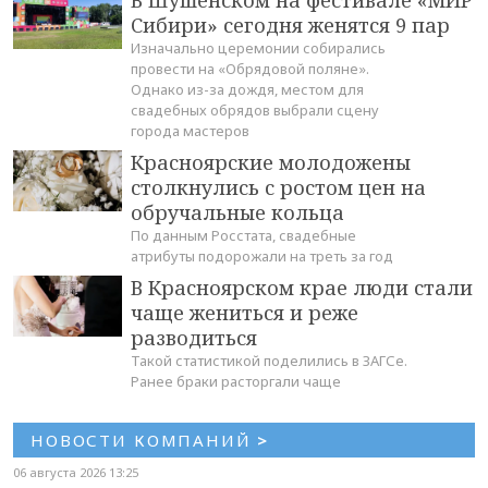
В Шушенском на фестивале «МИР
Сибири» сегодня женятся 9 пар
Изначально церемонии собирались
провести на «Обрядовой поляне».
Однако из-за дождя, местом для
свадебных обрядов выбрали сцену
города мастеров
Красноярские молодожены
столкнулись с ростом цен на
обручальные кольца
По данным Росстата, свадебные
атрибуты подорожали на треть за год
В Красноярском крае люди стали
чаще жениться и реже
разводиться
Такой статистикой поделились в ЗАГСе.
Ранее браки расторгали чаще
НОВОСТИ КОМПАНИЙ
>
06 августа 2026 13:25