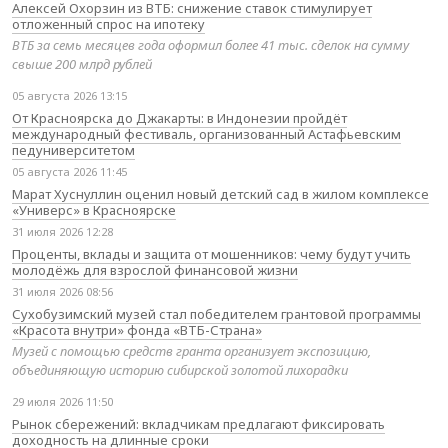
Алексей Охорзин из ВТБ: снижение ставок стимулирует
отложенный спрос на ипотеку
ВТБ за семь месяцев года оформил более 41 тыс. сделок на сумму
свыше 200 млрд рублей
05 августа 2026 13:15
От Красноярска до Джакарты: в Индонезии пройдёт
международный фестиваль, организованный Астафьевским
педуниверситетом
05 августа 2026 11:45
Марат Хуснуллин оценил новый детский сад в жилом комплексе
«Универс» в Красноярске
31 июля 2026 12:28
Проценты, вклады и защита от мошенников: чему будут учить
молодёжь для взрослой финансовой жизни
31 июля 2026 08:56
Сухобузимский музей стал победителем грантовой программы
«Красота внутри» фонда «ВТБ-Страна»
Музей с помощью средств гранта организует экспозицию,
объединяющую историю сибирской золотой лихорадки
29 июля 2026 11:50
Рынок сбережений: вкладчикам предлагают фиксировать
доходность на длинные сроки