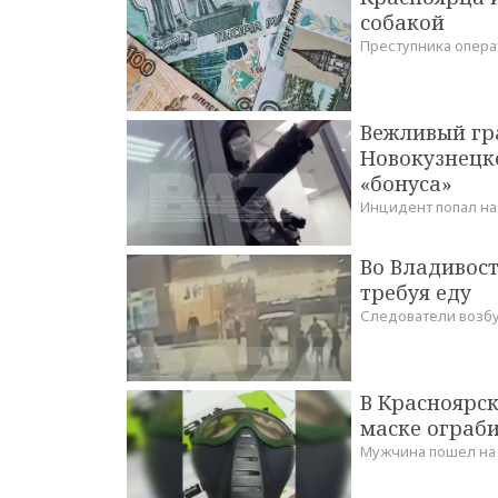
собакой
Преступника опера
Вежливый гра
Новокузнецк
«бонуса»
Инцидент попал на
Во Владивос
требуя еду
Следователи возбу
В Красноярск
маске ограб
Мужчина пошел на 