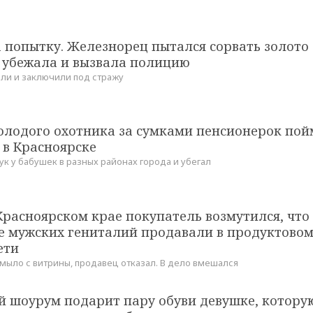
 попытку. Железнорец пытался сорвать золото 
 убежала и вызвала полицию
ли и заключили под стражу
олодого охотника за сумками пенсионерок по
 в Красноярске
ук у бабушек в разных районах города и убегал
 Красноярском крае покупатель возмутился, что
е мужских гениталий продавали в продуктовом
ети
 мыло с витрины, продавец отказал. В дело вмешался
й шоурум подарит пару обуви девушке, котору