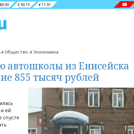
 80.93
€ 93.19
¥ 11.97
Общество
Экономика
 автошколы из Енисейска
ие 855 тысяч рублей
илась
 и ей
е спустя
ать