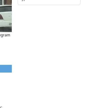
egram
с