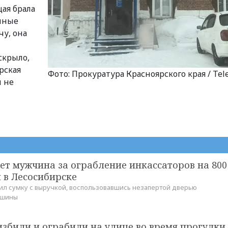
щая брала
енные
чу, она
скрыло,
рская
Фото: Прокуратура Красноярского края / Tel
й не
ет мужчина за ограбление инкассаторов на 800
 в Лесосибирске
л сумку с выручкой, воспользовавшись незапертой дверью
ашины
збили и ограбили на улице во время прогулки 