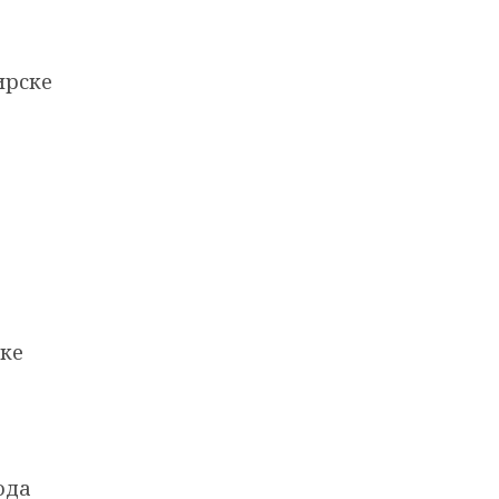
ирске
ке
ода