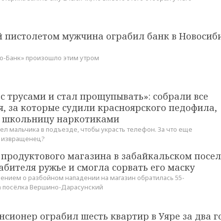
 пистолетом мужчина ограбил банк в Новосиб
о-Банк» произошло этим утром
с трусами и стал прощупывать»: собрали все
, за которые судили красноярского педофила,
 школьницу наркотиками
дел мальчика в подъезде, чтобы украсть телефон. За что еще
е извращенец?
продуктового магазина в забайкальском посел
абителя ружье и смогла сорвать его маску
ением о разбойном нападении на магазин обратилась 55-
а посёлка Вершино-Дарасунский
нсионер ограбил шесть квартир в Уяре за два г