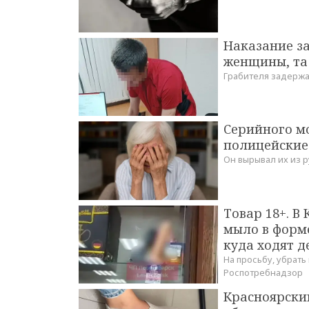
Наказание за
женщины, та
Грабителя задержа
Серийного м
полицейские
Он вырывал их из р
Товар 18+. В
мыло в форм
куда ходят д
На просьбу, убрать
Роспотребнадзор
Красноярски