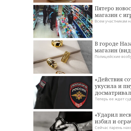
Пятеро ново
магазин с и
Всем участникам н
В городе На
магазин (вид
Полицейские возб
«Действия с
укусила и пн
досматрива
Теперь ее ждет су
«Ударил неск
избил и огр
Сейчас парень нах