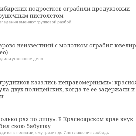
сибирских подростков ограбили продуктовый
грушечным пистолетом
ападения вменяют групповой разбой.
зарово неизвестный с молотком ограбил ювели
ео)
удили уголовное дело
отрудников казались неправомерными»: красно
ула двух полицейских, когда те ее задержали и
ли
д
олько раз по лицу». В Красноярском крае внук
абил свою бабушку
одится в полиции, ему грозит до 7 лет лишения свободы