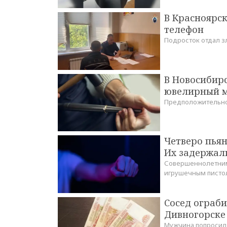
В Красноярск
телефон
Подросток отдал з
В Новосибирс
ювелирный м
Предположительно,
Четверо пьян
Их задержал
Совершеннолетним 
игрушечным писто
Сосед ограби
Дивногорске
Мужчина попросил с