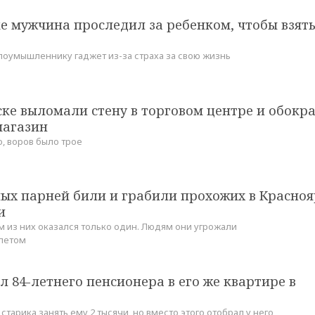
е мужчина проследил за ребенком, чтобы взять
лоумышленнику гаджет из-за страха за свою жизнь
ке выломали стену в торговом центре и обокр
агазин
 воров было трое
ых парней били и грабили прохожих в Красноя
и
из них оказался только один. Людям они угрожали
летом
л 84-летнего пенсионера в его же квартире в
тарика занять ему 2 тысячи, но вместо этого отобрал у него