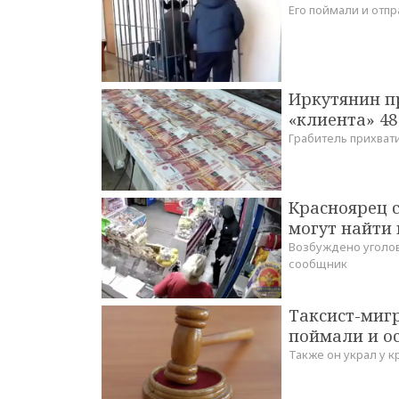
Его поймали и отп
Иркутянин п
«клиента» 48
Грабитель прихвати
Красноярец с
могут найти
Возбуждено уголов
сообщник
Таксист-мигр
поймали и ос
Также он украл у к