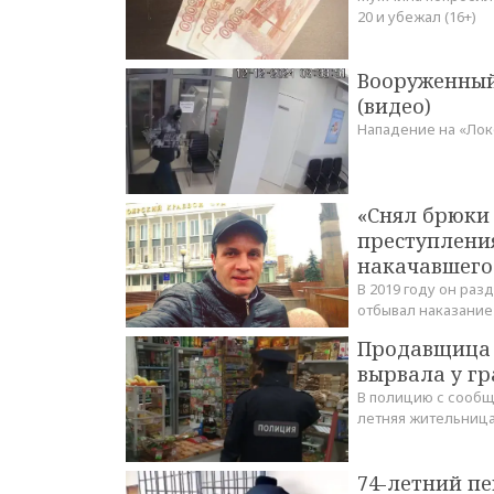
20 и убежал (16+)
Вооруженный
(видео)
Нападение на «Лок
«Снял брюки 
преступления
накачавшего
В 2019 году он раз
отбывал наказани
Продавщица 
вырвала у гр
В полицию с сообщ
летняя жительниц
74-летний пе