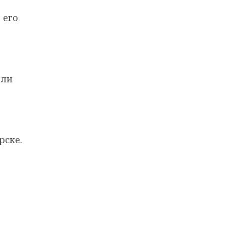
 его
али
рске.