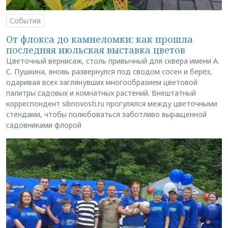
События
От флокса до камнеломки: как прошла
последняя июльская выставка цветов
Цветочный вернисаж, столь привычный для сквера имени А.
С. Пушкина, вновь развернулся под сводом сосен и берёз,
одаривая всех заглянувших многообразием цветовой
палитры садовых и комнатных растений. Внештатный
корреспондент sibnovosti.ru прогулялся между цветочными
стендами, чтобы полюбоваться заботливо выращенной
садовниками флорой