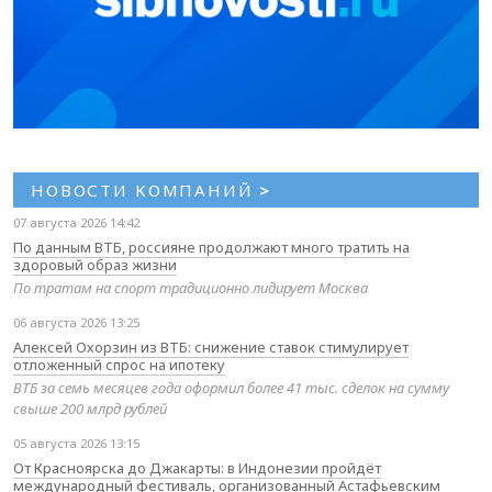
НОВОСТИ КОМПАНИЙ
>
07 августа 2026 14:42
По данным ВТБ, россияне продолжают много тратить на
здоровый образ жизни
По тратам на спорт традиционно лидирует Москва
06 августа 2026 13:25
Алексей Охорзин из ВТБ: снижение ставок стимулирует
отложенный спрос на ипотеку
ВТБ за семь месяцев года оформил более 41 тыс. сделок на сумму
свыше 200 млрд рублей
05 августа 2026 13:15
От Красноярска до Джакарты: в Индонезии пройдёт
международный фестиваль, организованный Астафьевским