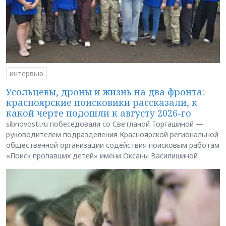
интервью
Усольцевы, дроны и жизнь на два фронта:
красноярские поисковики рассказали, к
какой черте подошли к августу 2026-го
sibnovosti.ru побеседовали со Светланой Торгашиной —
руководителем подразделения Красноярской региональной
общественной организации содействия поисковым работам
«Поиск пропавших детей» имени Оксаны Василишиной