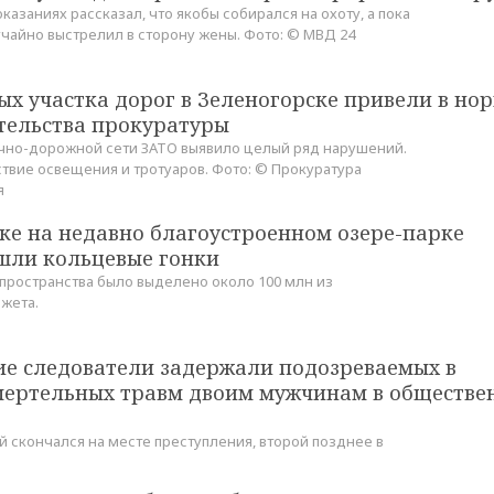
казаниях рассказал, что якобы собирался на охоту, а пока
учайно выстрелил в сторону жены. Фото: © МВД 24
х участка дорог в Зеленогорске привели в но
тельства прокуратуры
чно-дорожной сети ЗАТО выявило целый ряд нарушений.
твие освещения и тротуаров. Фото: © Прокуратура
я
ке на недавно благоустроенном озере-парке
шли кольцевые гонки
пространства было выделено около 100 млн из
жета.
ие следователи задержали подозреваемых в
мертельных травм двоим мужчинам в обществе
 скончался на месте преступления, второй позднее в