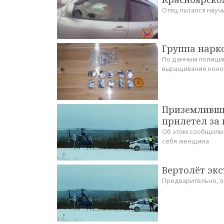
Отец пытался науч
Группа нарко
По данным полиции
выращивание коноп
Приземливши
прилетел за 
Об этом сообщили 
себя женщина
Вертолёт экс
Предварительно, о