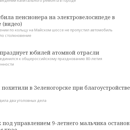
ведении капитального ремонта в городе
сбила пенсионера на электровелосипеде в
 (видео)
нии по кольцу на Майском шоссе не пропустил автомобиль
ло столкновение
 празднует юбилей атомной отрасли
оединился к общероссийскому празднованию 80-летия
енности
 похитили в Зеленогорске при благоустройстве
дила два уголовных дела
 под управлением 9-летнего мальчика останов
м крае