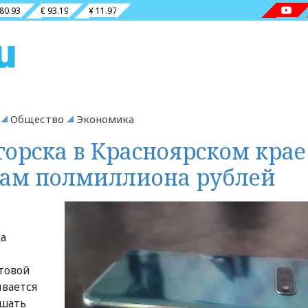
 80.93
€ 93.19
¥ 11.97
Общество
Экономика
орска в Красноярском крае
ам полмиллиона рублей
ца
товой
ивается
ешать