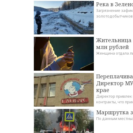
Река в Зелен
Загрязнение зафикс
золотодобытчиков
Жительница 
млн рублей
Женщина отдала ли
Переплачива
Директор МУ
крае
Директор привлек 
контракты, что пр
Маршрутка за
По данным местных