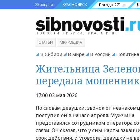
06 августа
КРАСНОЯРСК
Погода
27˚
$
НОВОСТИ СИБИРИ, УРАЛА И ДВ
СТАТЬИ
МКР-МЕДИА
В Сибири
В мире
В России
Политика
Жительница Зеленог
передала мошенник
17:00 03 мая 2026
По словам девушки, звонок от незнаком
поступил ей в начале апреля. Мужчина
представился сотрудником оператора со
связи. Он сказал, что у сим-карты заканч
срок действия, и уговорил девушку не в