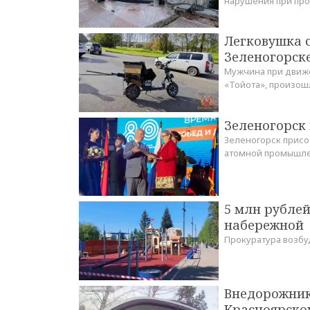
нарушения при про
Легковушка 
Зеленогорске
Мужчина при движе
«Тойота», произош
Зеленогорск
Зеленогорск прис
атомной промышл
5 млн рублей
набережной
Прокуратура возбу
Внедорожник
Красноярско