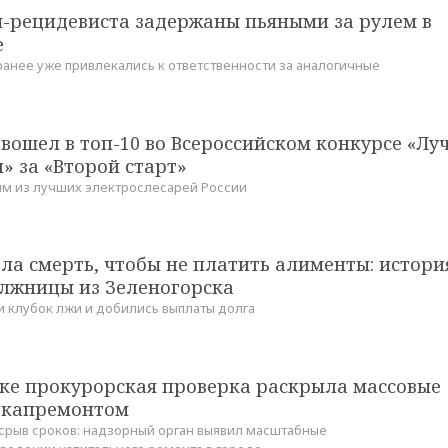
я-рецидевиста задержаны пьяными за рулем в
е
анее уже привлекались к ответственности за аналогичные
вошел в топ-10 во Всероссийском конкурсе «Л
» за «Второй старт»
м из лучших электрослесарей России
а смерть, чтобы не платить алименты: истори
лжницы из Зеленогорска
и клубок лжи и добились выплаты долга
ске прокурорская проверка раскрыла массовые
 капремонтом
 срыв сроков: надзорный орган выявил масштабные