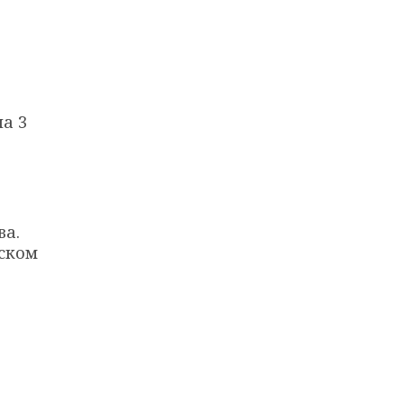
а 3
ва.
рском