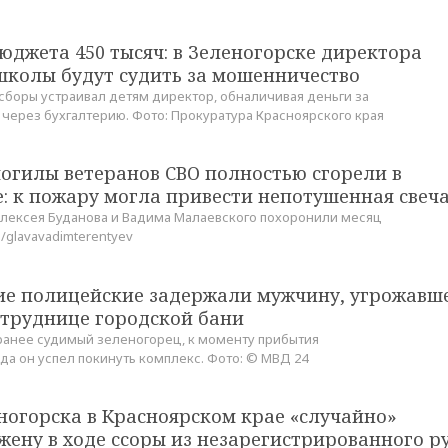
юджета 450 тысяч: в Зеленогорске директора
школы будут судить за мошенничество
боры устраивал детям директор, обналичивая деньги за
через бухгалтерию. Фото: Прокуратура Красноярского края
огилы ветеранов СВО полностью сгорели в
: к пожару могла привести непотушенная свеч
Алексея Буданова и Вадима Малаевского похоронили месяц
m/glavavadimterentyev
ие полицейские задержали мужчину, угрожавш
отруднице городской бани
анее судимый зеленогорец, к моменту прибытия
да он успел покинуть комплекс. Фото: © МВД 24
ногорска в Красноярском крае «случайно»
жену в ходе ссоры из незарегистрированного р