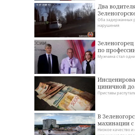
Два водител
Зеленогорск
Оба задержанных р
нарушения
Зеленогорец 
по профессии
Мужчина стал одни
Инсценировал
циничной до
Приставы распутал
В Зеленогор
махинации с
Низкое качество и