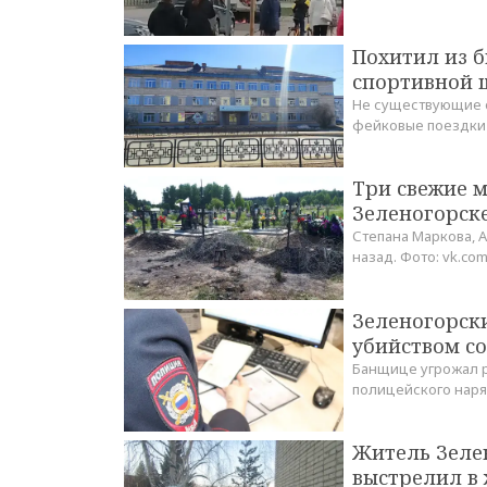
Похитил из б
спортивной 
Не существующие с
фейковые поездки 
Три свежие м
Зеленогорске
Степана Маркова, 
назад. Фото: vk.co
Зеленогорск
убийством с
Банщице угрожал р
полицейского наря
Житель Зеле
выстрелил в 