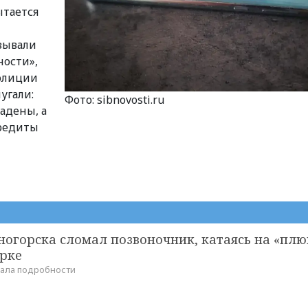
ытается
зывали
ности»,
полиции
угали:
Фото: sibnovosti.ru
адены, а
кредиты
ногорска сломал позвоночник, катаясь на «пл
арке
зала подробности