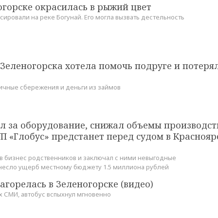
огорске окрасилась в рыжий цвет
ировали на реке Богунай. Его могла вызвать дестельность
Зеленогорска хотела помочь подруге и потерял
чные сбережения и деньги из займов
л за оборудование, снижал объемы производст
П «Глобус» предстанет перед судом в Красноя
в бизнес родственников и заключал с ними невыгодные
инесло ущерб местному бюджету 1.5 миллиона рублей
горелась в Зеленогорске (видео)
 СМИ, автобус вспыхнул мгновенно