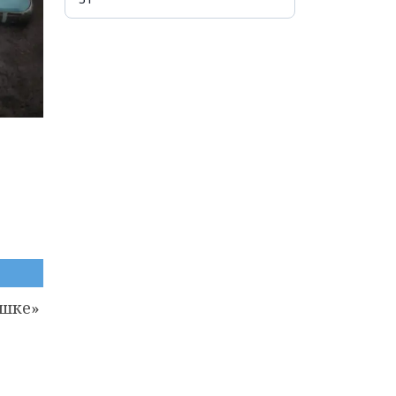
юшке»