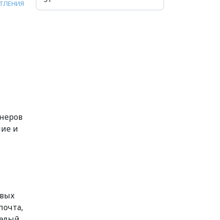
АТЛЕНИЯ
енеров
ние и
овых
почта,
целый