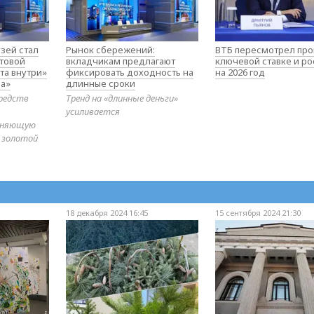
зей стал
Рынок сбережений:
ВТБ пересмотрел про
товой
вкладчикам предлагают
ключевой ставке и ро
та внутри»
фиксировать доходность на
на 2026 год
а»
длинные сроки
редств
Тренд на «длинные деньги»
усиливается
диняющую
 золотой
18 декабря 2024 16:45
15 сентября 2024 21:30