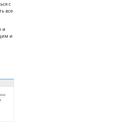
ься с
ть все
ы и
щим и
нки
а