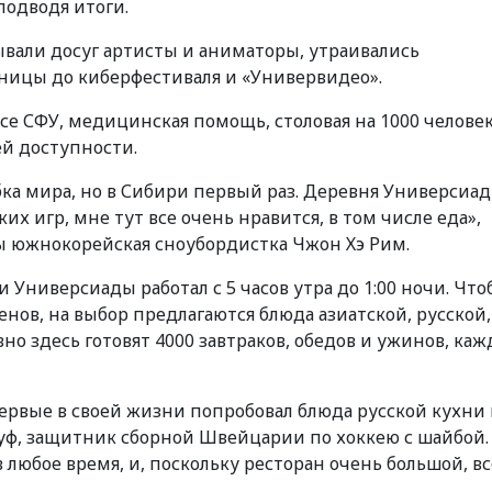
 подводя итоги.
ывали досуг артисты и аниматоры, утраивались
еницы до киберфестиваля и «Универвидео».
е СФУ, медицинская помощь, столовая на 1000 человек
ей доступности.
бка мира, но в Сибири первый раз. Деревня Универсиа
х игр, мне тут все очень нравится, в том числе еда»,
ы южнокорейская сноубордистка Чжон Хэ Рим.
 Универсиады работал с 5 часов утра до 1:00 ночи. Что
нов, на выбор предлагаются блюда азиатской, русской,
но здесь готовят 4000 завтраков, обедов и ужинов, ка
ервые в своей жизни попробовал блюда русской кухни
 Руф, защитник сборной Швейцарии по хоккею с шайбой.
 любое время, и, поскольку ресторан очень большой, вс