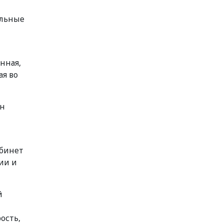
ельные
нная,
ая во
он
абинет
ии и
й
ость,