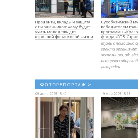
Проценты, вклады и защита
Сухобузимский му
от мошенников: чему будут
победителем гран
учить молодёжь для
программы «Красо
взрослой финансовой жизни
фонда «ВТБ-Стран
Музей с помощью с
гранта организует
экспозицию, объе
историю сибирской
лихорадки
ФОТОРЕПОРТАЖ
>
09 июня 2025 15:40
19 мая 2025 15:15