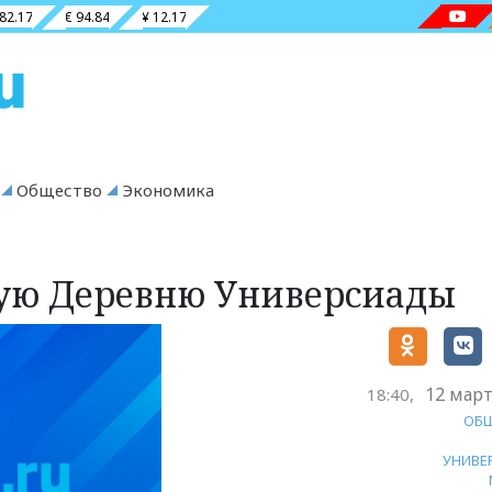
 82.17
€ 94.84
¥ 12.17
Общество
Экономика
ную Деревню Универсиады
12 март
18:40,
ОБ
УНИВЕ