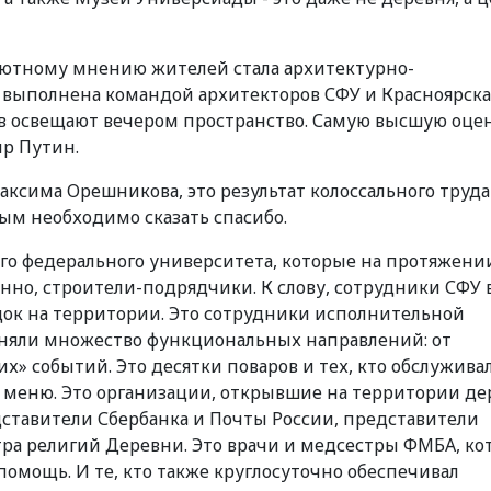
лютному мнению жителей стала архитектурно-
 выполнена командой архитекторов СФУ и Красноярска.
ов освещают вечером пространство. Самую высшую оце
р Путин.
ксима Орешникова, это результат колоссального труда
ым необходимо сказать спасибо.
ого федерального университета, которые на протяжени
енно, строители-подрядчики. К слову, сотрудники СФУ 
док на территории. Это сотрудники исполнительной
няли множество функциональных направлений: от
» событий. Это десятки поваров и тех, кто обслужива
е меню. Это организации, открывшие на территории д
ставители Сбербанка и Почты России, представители
ра религий Деревни. Это врачи и медсестры ФМБА, ко
омощь. И те, кто также круглосуточно обеспечивал