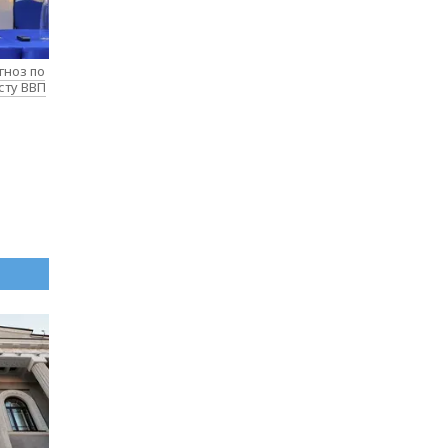
гноз по
сту ВВП