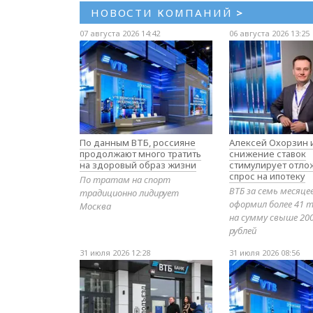
НОВОСТИ КОМПАНИЙ
>
07 августа 2026 14:42
06 августа 2026 13:25
По данным ВТБ, россияне
Алексей Охорзин и
продолжают много тратить
снижение ставок
на здоровый образ жизни
стимулирует отл
спрос на ипотеку
По тратам на спорт
ВТБ за семь месяце
традиционно лидирует
оформил более 41 т
Москва
на сумму свыше 20
рублей
31 июля 2026 12:28
31 июля 2026 08:56