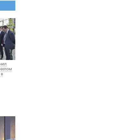
нил
 жилом
 в