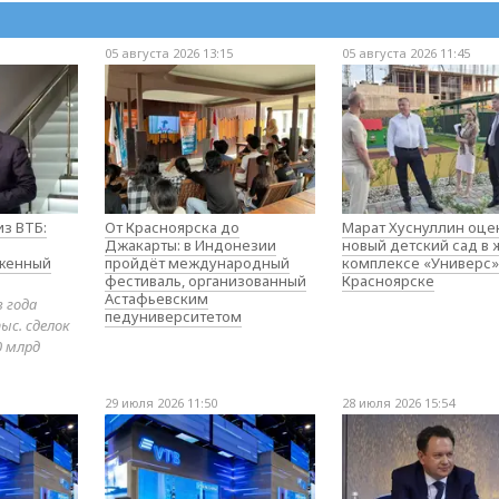
05 августа 2026 13:15
05 августа 2026 11:45
з ВТБ:
От Красноярска до
Марат Хуснуллин оце
Джакарты: в Индонезии
новый детский сад в
оженный
пройдёт международный
комплексе «Универс»
фестиваль, организованный
Красноярске
Астафьевским
в года
педуниверситетом
ыс. сделок
0 млрд
29 июля 2026 11:50
28 июля 2026 15:54