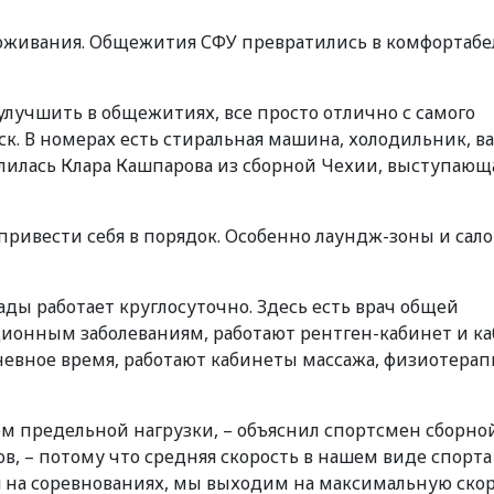
оживания. Общежития СФУ превратились в комфортаб
 улучшить в общежитиях, все просто отлично с самого
ск. В номерах есть стиральная машина, холодильник, ва
делилась Клара Кашпарова из сборной Чехии, выступающ
 привести себя в порядок. Особенно лаундж-зоны и сал
ы работает круглосуточно. Здесь есть врач общей
ционным заболеваниям, работают рентген-кабинет и к
евное время, работают кабинеты массажа, физиотерап
м предельной нагрузки, – объяснил спортсмен сборно
, – потому что средняя скорость в нашем виде спорта
ая на соревнованиях, мы выходим на максимальную скор