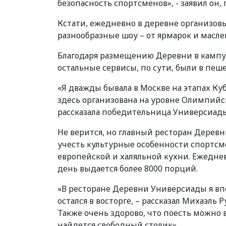
безопасность спортсменов», - заявил он,
Кстати, ежедневно в деревне организов
разнообразные шоу – от ярмарок и масл
Благодаря размещению Деревни в кампус
остальные сервисы, по сути, были в пеш
«Я дважды бывала в Москве на этапах Ку
здесь организована на уровне Олимпийски
рассказала победительница Универсиад
Не верится, но главный ресторан Деревни
учесть культурные особенности спортсме
европейской и халяльной кухни. Ежеднев
день выдается более 8000 порций.
«В ресторане Деревни Универсиады я вп
остался в восторге, – рассказал Михаэль
Также очень здорово, что поесть можно в
найдется свободный столик».