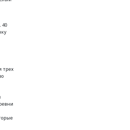
 40
нку
и трех
во
л
еревни
торые