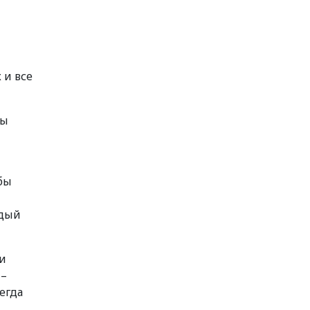
 и все
ды
бы
ждый
 и
 –
егда