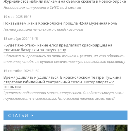
Журналистов избили палками на съемке сюжета в Новосибирске
Нападавших отправили в СИЗО на 2 месяца
19 мая 2025 15:15
Показываем, как в Красноярске прошла 42-ая музейная ночь
Гостей угощали печеньками с предсказанием
18 декабря 2024 16:45
«Будет ажиотаж»: какие елки предлагают красноярцам на
елочных базарах и за какую цену
Sibnovosti.ru проехались по пяти точкам и узнали, на что обратить
внимание, чтобы не купить некачественную новогоднюю красавицу
15 сентября 2024 21:30
Время удивлять и удивляться. В красноярском театре Пушкина
стартовал юбилейный театральный сезон. Фоторепортаж с
открытия
Зрителям подготовили много интересного. Они даже смогут сами
поучаствовать в спектаклях. Что гостей театра ждет еще?
СТАТЬИ
>