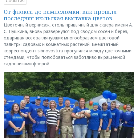
События
От флокса до камнеломки: как прошла
последняя июльская выставка цветов
Цветочный вернисаж, столь привычный для сквера имени А.
С. Пушкина, вновь развернулся под сводом сосен и берёз,
одаривая всех заглянувших многообразием цветовой
палитры садовых и комнатных растений. Внештатный
корреспондент sibnovosti.ru прогулялся между цветочными
стендами, чтобы полюбоваться заботливо выращенной
садовниками флорой