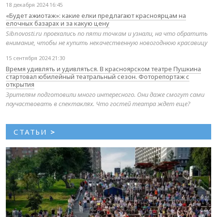
18 декабря 2024 16:45
«Будет ажиотаж»: какие елки предлагают красноярцам на
елочных базарах и за какую цену
Sibnovosti.ru проехались по пяти точкам и узнали, на что обратить
внимание, чтобы не купить некачественную новогоднюю красавицу
15 сентября 2024 21:30
Время удивлять и удивляться. В красноярском театре Пушкина
стартовал юбилейный театральный сезон. Фоторепортаж с
открытия
Зрителям подготовили много интересного. Они даже смогут сами
поучаствовать в спектаклях. Что гостей театра ждет еще?
СТАТЬИ
>