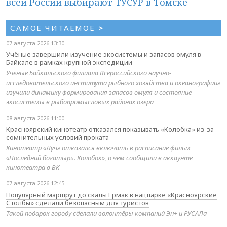
всей России выбирают ТУСУР в Томске
САМОЕ ЧИТАЕМОЕ
>
07 августа 2026 13:30
Учёные завершили изучение экосистемы и запасов омуля в
Байкале в рамках крупной экспедиции
Учёные Байкальского филиала Всероссийского научно-
исследовательского института рыбного хозяйства и океанографии»
изучили динамику формирования запасов омуля и состояние
экосистемы в рыбопромысловых районах озера
08 августа 2026 11:00
Красноярский кинотеатр отказался показывать «Колобка» из-за
сомнительных условий проката
Кинотеатр «Луч» отказался включать в расписание фильм
«Последний богатырь. Колобок», о чем сообщили в аккаунте
кинотеатра в ВК
07 августа 2026 12:45
Популярный маршрут до скалы Ермак в нацпарке «Красноярские
Столбы» сделали безопасным для туристов
Такой подарок городу сделали волонтёры компаний Эн+ и РУСАЛа