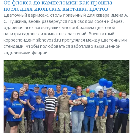
От флокса до камнеломки: как прошла
последняя июльская выставка цветов
Цветочный вернисаж, столь привычный для сквера имени А.
С. Пушкина, вновь развернулся под сводом сосен и берёз,
одаривая всех заглянувших многообразием цветовой
палитры садовых и комнатных растений. Внештатный
корреспондент sibnovosti.ru прогулялся между цветочными
стендами, чтобы полюбоваться заботливо выращенной
садовниками флорой