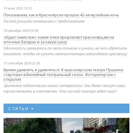
19 мая 2025 15:15
Показываем, как в Красноярске прошла 42-ая музейная ночь
Гостей угощали печеньками с предсказанием
18 декабря 2024 16:45
«Будет ажиотаж»: какие елки предлагают красноярцам на
елочных базарах и за какую цену
Sibnovosti.ru проехались по пяти точкам и узнали, на что обратить
внимание, чтобы не купить некачественную новогоднюю красавицу
15 сентября 2024 21:30
Время удивлять и удивляться. В красноярском театре Пушкина
стартовал юбилейный театральный сезон. Фоторепортаж с
открытия
Зрителям подготовили много интересного. Они даже смогут сами
поучаствовать в спектаклях. Что гостей театра ждет еще?
СТАТЬИ
>