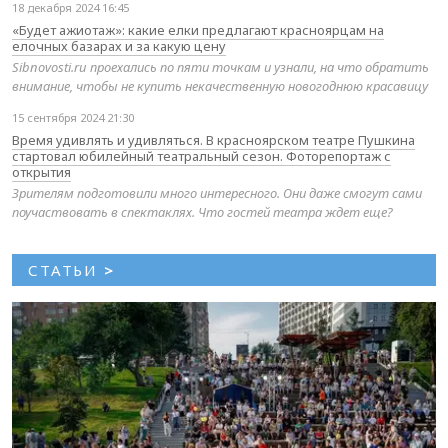
18 декабря 2024 16:45
«Будет ажиотаж»: какие елки предлагают красноярцам на
елочных базарах и за какую цену
Sibnovosti.ru проехались по пяти точкам и узнали, на что обратить
внимание, чтобы не купить некачественную новогоднюю красавицу
15 сентября 2024 21:30
Время удивлять и удивляться. В красноярском театре Пушкина
стартовал юбилейный театральный сезон. Фоторепортаж с
открытия
Зрителям подготовили много интересного. Они даже смогут сами
поучаствовать в спектаклях. Что гостей театра ждет еще?
СТАТЬИ
>