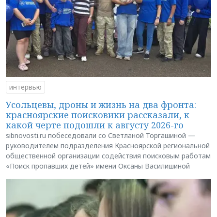
интервью
Усольцевы, дроны и жизнь на два фронта:
красноярские поисковики рассказали, к
какой черте подошли к августу 2026-го
sibnovosti.ru побеседовали со Светланой Торгашиной —
руководителем подразделения Красноярской региональной
общественной организации содействия поисковым работам
«Поиск пропавших детей» имени Оксаны Василишиной