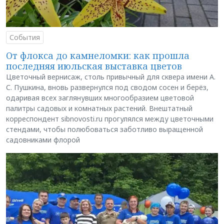
События
От флокса до камнеломки: как прошла
последняя июльская выставка цветов
Цветочный вернисаж, столь привычный для сквера имени А.
С. Пушкина, вновь развернулся под сводом сосен и берёз,
одаривая всех заглянувших многообразием цветовой
палитры садовых и комнатных растений. Внештатный
корреспондент sibnovosti.ru прогулялся между цветочными
стендами, чтобы полюбоваться заботливо выращенной
садовниками флорой