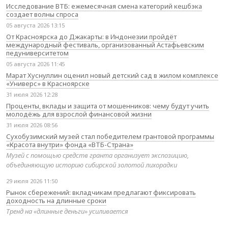
Исследование ВТБ: ежемесячная смена категорий кешбэка
создает волны спроса
05 августа 2026 13:15
От Красноярска до Джакарты: в Индонезии пройдёт
международный фестиваль, организованный Астафьевским
педуниверситетом
05 августа 2026 11:45
Марат Хуснуллин оценил новый детский сад в жилом комплексе
«Универс» в Красноярске
31 июля 2026 12:28
Проценты, вклады и защита от мошенников: чему будут учить
молодёжь для взрослой финансовой жизни
31 июля 2026 08:56
Сухобузимский музей стал победителем грантовой программы
«Красота внутри» фонда «ВТБ-Страна»
Музей с помощью средств гранта организует экспозицию,
объединяющую историю сибирской золотой лихорадки
29 июля 2026 11:50
Рынок сбережений: вкладчикам предлагают фиксировать
доходность на длинные сроки
Тренд на «длинные деньги» усиливается