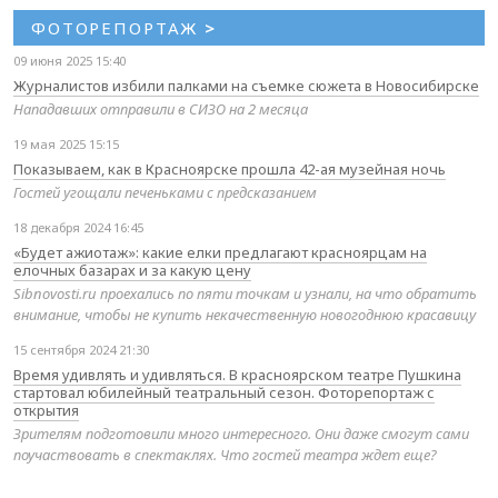
ФОТОРЕПОРТАЖ
>
09 июня 2025 15:40
Журналистов избили палками на съемке сюжета в Новосибирске
Нападавших отправили в СИЗО на 2 месяца
19 мая 2025 15:15
Показываем, как в Красноярске прошла 42-ая музейная ночь
Гостей угощали печеньками с предсказанием
18 декабря 2024 16:45
«Будет ажиотаж»: какие елки предлагают красноярцам на
елочных базарах и за какую цену
Sibnovosti.ru проехались по пяти точкам и узнали, на что обратить
внимание, чтобы не купить некачественную новогоднюю красавицу
15 сентября 2024 21:30
Время удивлять и удивляться. В красноярском театре Пушкина
стартовал юбилейный театральный сезон. Фоторепортаж с
открытия
Зрителям подготовили много интересного. Они даже смогут сами
поучаствовать в спектаклях. Что гостей театра ждет еще?