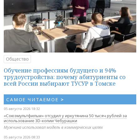
Общество
Обучение профессиям будущего и 94%
трудоустройства: почему абитуриенты со
всей России выбирают ТУСУР в Томске
САМОЕ ЧИТАЕМОЕ
>
05 августа 2026 18:32
«Союзмультфильм» отсудил у иркутянина 50 тысяч рублей за
использование 3D-копии Чебурашки
Мужчина использовал модель в коммерческих целях
05 августа 2026 08:33