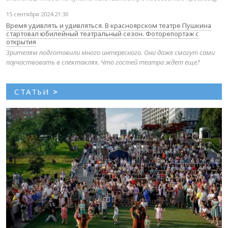
15 сентября 2024 21:30
Время удивлять и удивляться. В красноярском театре Пушкина
стартовал юбилейный театральный сезон. Фоторепортаж с
открытия
Зрителям подготовили много интересного. Они даже смогут сами
поучаствовать в спектаклях. Что гостей театра ждет еще?
СТАТЬИ
>