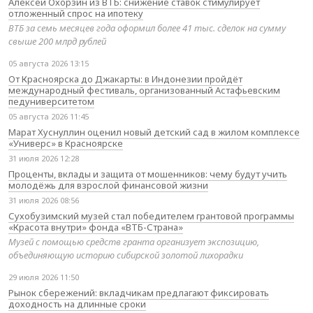
Алексей Охорзин из ВТБ: снижение ставок стимулирует
отложенный спрос на ипотеку
ВТБ за семь месяцев года оформил более 41 тыс. сделок на сумму
свыше 200 млрд рублей
05 августа 2026 13:15
От Красноярска до Джакарты: в Индонезии пройдёт
международный фестиваль, организованный Астафьевским
педуниверситетом
05 августа 2026 11:45
Марат Хуснуллин оценил новый детский сад в жилом комплексе
«Универс» в Красноярске
31 июля 2026 12:28
Проценты, вклады и защита от мошенников: чему будут учить
молодёжь для взрослой финансовой жизни
31 июля 2026 08:56
Сухобузимский музей стал победителем грантовой программы
«Красота внутри» фонда «ВТБ-Страна»
Музей с помощью средств гранта организует экспозицию,
объединяющую историю сибирской золотой лихорадки
29 июля 2026 11:50
Рынок сбережений: вкладчикам предлагают фиксировать
доходность на длинные сроки