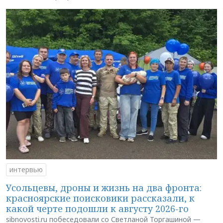
интервью
Усольцевы, дроны и жизнь на два фронта:
красноярские поисковики рассказали, к
какой черте подошли к августу 2026-го
sibnovosti.ru побеседовали со Светланой Торгашиной —