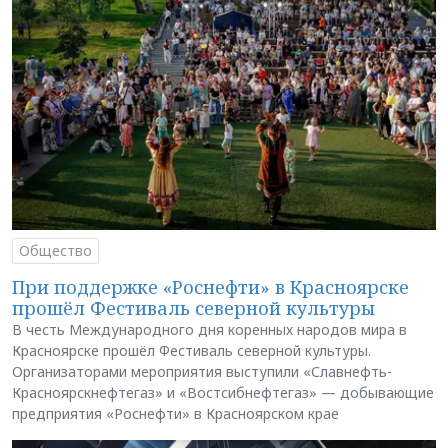
Общество
При поддержке «Роснефти» в Красноярске
прошёл Фестиваль северной культуры
В честь Международного дня коренных народов мира в
Красноярске прошёл Фестиваль северной культуры.
Организаторами мероприятия выступили «Славнефть-
Красноярскнефтегаз» и «Востсибнефтегаз» — добывающие
предприятия «Роснефти» в Красноярском крае