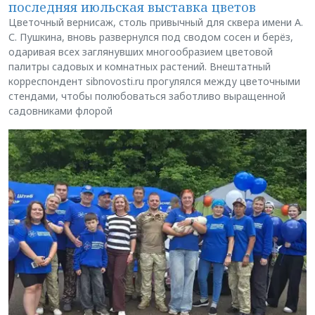
последняя июльская выставка цветов
Цветочный вернисаж, столь привычный для сквера имени А.
С. Пушкина, вновь развернулся под сводом сосен и берёз,
одаривая всех заглянувших многообразием цветовой
палитры садовых и комнатных растений. Внештатный
корреспондент sibnovosti.ru прогулялся между цветочными
стендами, чтобы полюбоваться заботливо выращенной
садовниками флорой