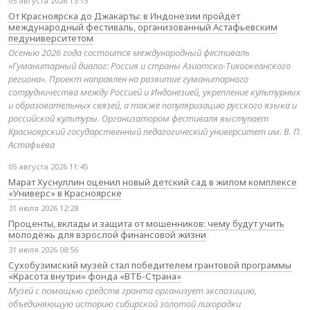
05 августа 2026 13:15
От Красноярска до Джакарты: в Индонезии пройдёт
международный фестиваль, организованный Астафьевским
педуниверситетом
Осенью 2026 года состоится международный фестиваль
«Гуманитарный диалог: Россия и страны Азиатско-Тихоокеанского
региона». Проект направлен на развитие гуманитарного
сотрудничества между Россией и Индонезией, укрепление культурных
и образовательных связей, а также популяризацию русского языка и
российской культуры. Организатором фестиваля выступает
Красноярский государственный педагогический университет им. В. П.
Астафьева
05 августа 2026 11:45
Марат Хуснуллин оценил новый детский сад в жилом комплексе
«Универс» в Красноярске
31 июля 2026 12:28
Проценты, вклады и защита от мошенников: чему будут учить
молодёжь для взрослой финансовой жизни
31 июля 2026 08:56
Сухобузимский музей стал победителем грантовой программы
«Красота внутри» фонда «ВТБ-Страна»
Музей с помощью средств гранта организует экспозицию,
объединяющую историю сибирской золотой лихорадки