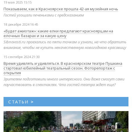
19 мая 2025 15:15
Показываем, как в Красноярске прошла 42-ая музейная ночь
Гостей угощали печеньками с предсказанием
18 декабря 2024 16:45
«Будет ажиотаж»: какие елки предлагают красноярцам на
елочных базарах и за какую цену
Sibnovosti.ru проехались по пяти точкам и узнали, на что обратить
внимание, чтобы не купить некачественную новогоднюю красавицу
15 сентября 2024 21:30
Время удивлять и удивляться. В красноярском театре Пушкина
стартовал юбилейный театральный сезон. Фоторепортаж с
открытия
Зрителям подготовили много интересного. Они даже смогут сами
поучаствовать в спектаклях. Что гостей театра ждет еще?
СТАТЬИ
>