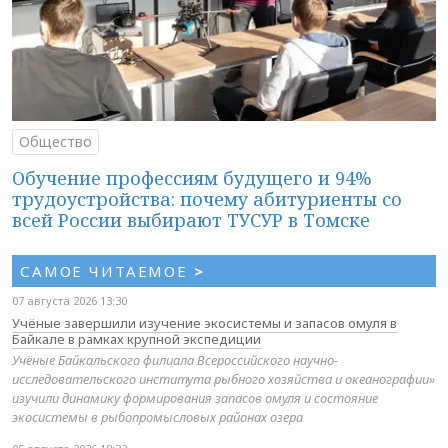
Общество
Обучение профессиям будущего и 94%
трудоустройства: почему абитуриенты со
всей России выбирают ТУСУР в Томске
САМОЕ ЧИТАЕМОЕ
>
07 августа 2026 13:30
Учёные завершили изучение экосистемы и запасов омуля в
Байкале в рамках крупной экспедиции
Учёные Байкальского филиала Всероссийского научно-
исследовательского института рыбного хозяйства и океанографии»
изучили динамику формирования запасов омуля и состояние
экосистемы в рыбопромысловых районах озера