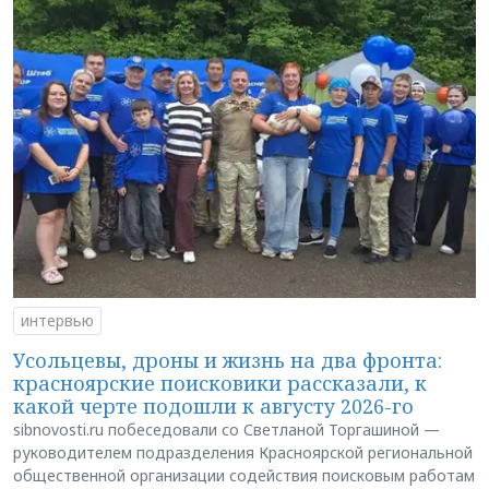
интервью
Усольцевы, дроны и жизнь на два фронта:
красноярские поисковики рассказали, к
какой черте подошли к августу 2026-го
sibnovosti.ru побеседовали со Светланой Торгашиной —
руководителем подразделения Красноярской региональной
общественной организации содействия поисковым работам