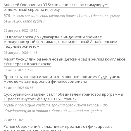
Алексей Охорзин из ВТБ: снижение ставок стимулирует
отложенный спрос на ипотеку
ВТБ за семь месяцев года оформил более 41 тыс. сделок на сумму
свыше 200 млрд рублей
05 августа 2026 13:15
От Красноярска до Джакарты: в Индонезии пройдёт
международный фестиваль, организованный Астафьевским
педуниверситетом
05 августа 2026 11:45
Марат Хуснуллин оценил новый детский сад в жилом комплексе
«Универс» в Красноярске
31 июля 2026 12:28
Проценты, вклады и защита от мошенников: чему будут учить
молодёжь для взрослой финансовой жизни
31 июля 2026 08:56
Сухобузимский музей стал победителем грантовой программы
«Красота внутри» фонда «ВТБ-Страна»
Музей с помощью средств гранта организует экспозицию,
объединяющую историю сибирской золотой лихорадки
29 июля 2026 11:50
Рынок сбережений: вкладчикам предлагают фиксировать
доходность на длинные сроки