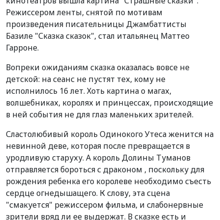
кинотеатров вышла картина "Страшные сказки".
Режиссером ленты, снятой по мотивам
произведения писательницы Джамбаттисты
Базиле "Сказка сказок", стал итальянец Маттео
Гарроне.
Вопреки ожиданиям сказка оказалась вовсе не
детской: на сеанс не пустят тех, кому не
исполнилось 16 лет. Хоть картина о магах,
волшебниках, королях и принцессах, происходящие
в ней события не для глаз маленьких зрителей.
Сластолюбивый король Одинокого Утеса женится на
невинной деве, которая после превращается в
уродливую старуху. А король Долины Туманов
отправляется бороться с драконом , поскольку для
рождения ребенка его королеве необходимо съесть
сердце огнедышащего. К слову, эта сцена
"смакуется" режиссером фильма, и слабонервные
зрители вряд ли ее выдержат. В сказке есть и