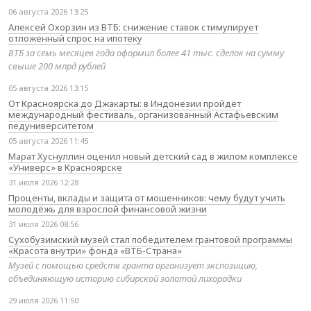
06 августа 2026 13:25
Алексей Охорзин из ВТБ: снижение ставок стимулирует
отложенный спрос на ипотеку
ВТБ за семь месяцев года оформил более 41 тыс. сделок на сумму
свыше 200 млрд рублей
05 августа 2026 13:15
От Красноярска до Джакарты: в Индонезии пройдёт
международный фестиваль, организованный Астафьевским
педуниверситетом
05 августа 2026 11:45
Марат Хуснуллин оценил новый детский сад в жилом комплексе
«Универс» в Красноярске
31 июля 2026 12:28
Проценты, вклады и защита от мошенников: чему будут учить
молодёжь для взрослой финансовой жизни
31 июля 2026 08:56
Сухобузимский музей стал победителем грантовой программы
«Красота внутри» фонда «ВТБ-Страна»
Музей с помощью средств гранта организует экспозицию,
объединяющую историю сибирской золотой лихорадки
29 июля 2026 11:50