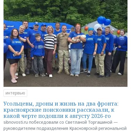
интервью
Усольцевы, дроны и жизнь на два фронта:
красноярские поисковики рассказали, к
какой черте подошли к августу 2026-го
sibnovosti.ru побеседовали со Светланой Торгашиной —
руководителем подразделения Красноярской региональной