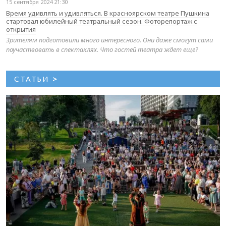
15 сентября 2024 21:30
Время удивлять и удивляться. В красноярском театре Пушкина
стартовал юбилейный театральный сезон. Фоторепортаж с
открытия
Зрителям подготовили много интересного. Они даже смогут сами
поучаствовать в спектаклях. Что гостей театра ждет еще?
СТАТЬИ
>