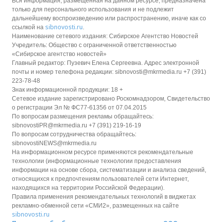
Вся информация, размещенная на данном ресурсе, предназначена
только для персонального использования и не подлежит
дальнейшему воспроизведению или распространению, иначе как со
sibnovosti.ru
ссылкой на
.
Наименование сетевого издания: Сибирское Агентство Новостей
Учредитель: Общество с ограниченной ответственностью
«Сибирское агентство новостей»
Главный редактор: Пузевич Елена Сергеевна. Адрес электронной
почты и номер телефона редакции: sibnovosti@mkrmedia.ru +7 (391)
223-78-48
Знак информационной продукции: 18 +
Сетевое издание зарегистрировано Роскомнадзором, Свидетельство
о регистрации Эл № ФС77-61356 от 07.04.2015
По вопросам размещения рекламы обращайтесь:
sibnovostiPR@mkrmedia.ru +7 (391) 219-16-19
По вопросам сотрудничества обращайтесь:
sibnovostiNEWS@mkrmedia.ru
На информационном ресурсе применяются рекомендательные
технологии (информационные технологии предоставления
информации на основе сбора, систематизации и анализа сведений,
относящихся к предпочтениям пользователей сети Интернет,
находящихся на территории Российской Федерации).
Правила применения рекомендательных технологий в виджетах
рекламно-обменной сети «СМИ2», размещенных на сайте
sibnovosti.ru