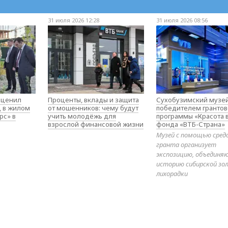
31 июля 2026 12:28
31 июля 2026 08:56
оценил
Проценты, вклады и защита
Сухобузимский музей
д в жилом
от мошенников: чему будут
победителем гранто
рс» в
учить молодёжь для
программы «Красота 
взрослой финансовой жизни
фонда «ВТБ-Страна»
Музей с помощью сред
гранта организует
экспозицию, объедин
историю сибирской зо
лихорадки