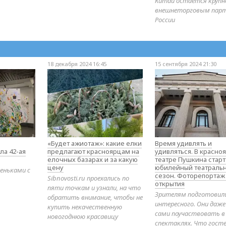
Китай остаётся круп
внешнеторговым пар
России
18 декабря 2024 16:45
15 сентября 2024 21:30
«Будет ажиотаж»: какие елки
Время удивлять и
ла 42-ая
предлагают красноярцам на
удивляться. В красно
елочных базарах и за какую
театре Пушкина стар
цену
юбилейный театраль
еньками с
сезон. Фоторепортаж
Sibnovosti.ru проехались по
открытия
пяти точкам и узнали, на что
Зрителям подготовил
обратить внимание, чтобы не
интересного. Они даж
купить некачественную
сами поучаствовать в
новогоднюю красавицу
спектаклях. Что гост