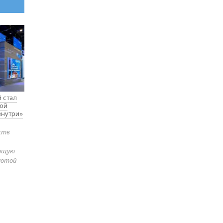
 стал
вой
внутри»
ств
яющую
лотой