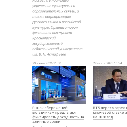
Россией и Индонезией,
укрепление культурных и
образовательных связей, а
также популяризацию
русского языка и российской
культуры. Организатором
фестиваля выступает
Красноярский
государственный
педагогический университет
им. В. П. Астафьева
29 июля 2026 11:50
28 июля 2026 15:54
Рынок сбережений:
ВТБ пересмотрел 
вкладчикам предлагают
ключевой ставке и
фиксировать доходность на
на 2026 год
длинные сроки