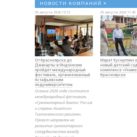
НОВОСТИ КОМПАНИЙ
>
05 августа 2026 13:15
05 августа 2026 11:45
От Красноярска до
Марат Хуснуллин 
Джакарты: в Индонезии
новый детский са
пройдёт международный
комплексе «Униве
фестиваль, организованный
Красноярске
Астафьевским
педуниверситетом
Осенью 2026 года состоится
международный фестиваль
«Гуманитарный диалог: Россия
и страны Азиатско-
Тихоокеанского региона».
Проект направлен на
развитие гуманитарного
сотрудничества между