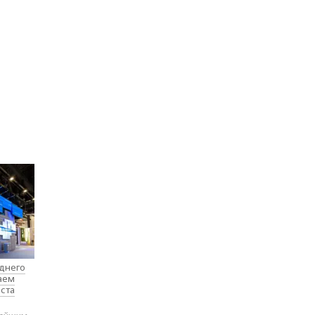
еднего
таем
ста