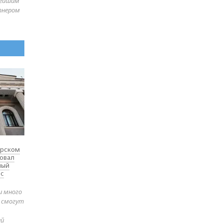
нейшим
тнером
ярском
товал
ный
 с
и много
е смогут
ей