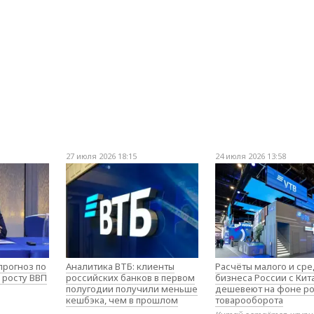
27 июля 2026 18:15
24 июля 2026 13:58
прогноз по
Аналитика ВТБ: клиенты
Расчёты малого и ср
 росту ВВП
российских банков в первом
бизнеса России с Ки
полугодии получили меньше
дешевеют на фоне ро
кешбэка, чем в прошлом
товарооборота