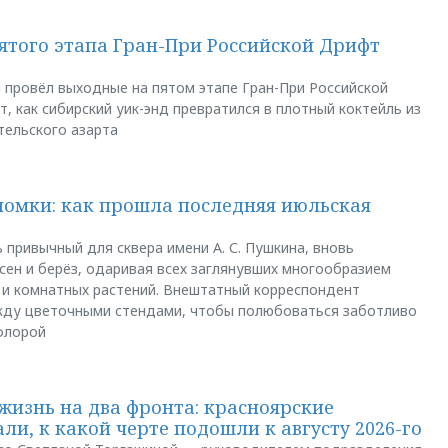
пятого этапа Гран-При Российской Дрифт
u провёл выходные на пятом этапе Гран-При Российской
, как сибирский уик-энд превратился в плотный коктейль из
тельского азарта
ломки: как прошла последняя июльская
 привычный для сквера имени А. С. Пушкина, вновь
сен и берёз, одаривая всех заглянувших многообразием
 и комнатных растений. Внештатный корреспондент
между цветочными стендами, чтобы полюбоваться заботливо
флорой
жизнь на два фронта: красноярские
ли, к какой черте подошли к августу 2026-го