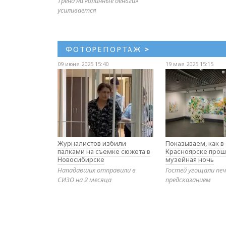
Тренд на «длинные деньги»
усиливается
ФОТОРЕПОРТАЖ
>
09 июня 2025 15:40
19 мая 2025 15:15
Журналистов избили
Показываем, как в
палками на съемке сюжета в
Красноярске прош
Новосибирске
музейная ночь
Нападавших отправили в
Гостей угощали печ
СИЗО на 2 месяца
предсказанием