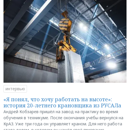
интервью
«Я понял, что хочу работать на высоте»:
история 20-летнего крановщика из РУСАЛа
Андрей Кобзарев пришёл на завод на практику во время
обучения в техникуме. После окончания учёбы вернулся на
КрАЗ. Уже три года он управляет краном. Для него работа
стала делом, в котором он нашёл своё призвание