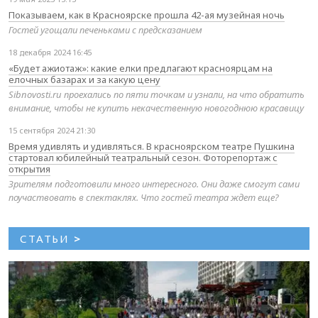
Показываем, как в Красноярске прошла 42-ая музейная ночь
Гостей угощали печеньками с предсказанием
18 декабря 2024 16:45
«Будет ажиотаж»: какие елки предлагают красноярцам на
елочных базарах и за какую цену
Sibnovosti.ru проехались по пяти точкам и узнали, на что обратить
внимание, чтобы не купить некачественную новогоднюю красавицу
15 сентября 2024 21:30
Время удивлять и удивляться. В красноярском театре Пушкина
стартовал юбилейный театральный сезон. Фоторепортаж с
открытия
Зрителям подготовили много интересного. Они даже смогут сами
поучаствовать в спектаклях. Что гостей театра ждет еще?
СТАТЬИ
>