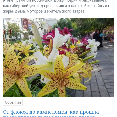
этапе Гран-При Российской Дрифт Серии и рассказывает,
как сибирский уик-энд превратился в плотный коктейль из
жары, дыма, моторов и зрительского азарта
События
От флокса до камнеломки: как прошла