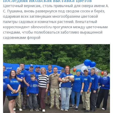
последняя июльская выставка цветов
Цветочный вернисаж, столь привычный для сквера имени А.
С. Пушкина, вновь развернулся под сводом сосен и берёз,
одаривая всех заглянувших многообразием цветовой
палитры садовых и комнатных растений. Внештатный
корреспондент sibnovosti.ru прогулялся между цветочными
стендами, чтобы полюбоваться заботливо выращенной
садовниками флорой