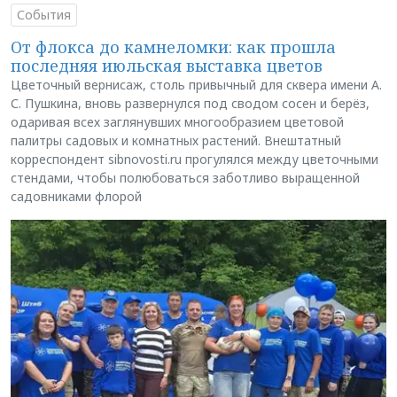
События
От флокса до камнеломки: как прошла
последняя июльская выставка цветов
Цветочный вернисаж, столь привычный для сквера имени А.
С. Пушкина, вновь развернулся под сводом сосен и берёз,
одаривая всех заглянувших многообразием цветовой
палитры садовых и комнатных растений. Внештатный
корреспондент sibnovosti.ru прогулялся между цветочными
стендами, чтобы полюбоваться заботливо выращенной
садовниками флорой