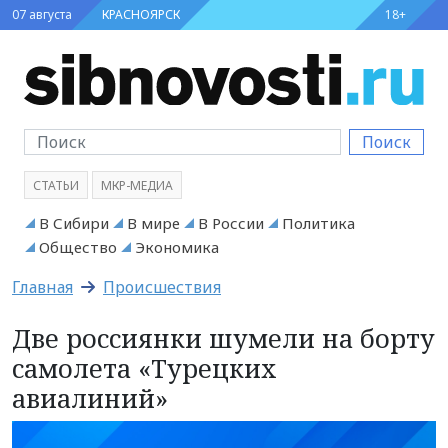
07 августа
КРАСНОЯРСК
18+
Поиск
СТАТЬИ
МКР-МЕДИА
В Сибири
В мире
В России
Политика
Общество
Экономика
Главная
Происшествия
Две россиянки шумели на борту
самолета «Турецких
авиалиний»