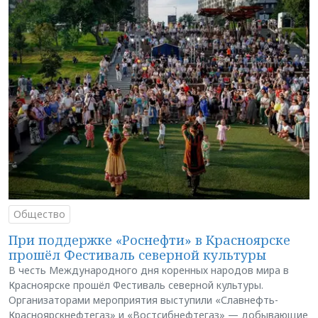
Общество
При поддержке «Роснефти» в Красноярске
прошёл Фестиваль северной культуры
В честь Международного дня коренных народов мира в
Красноярске прошёл Фестиваль северной культуры.
Организаторами мероприятия выступили «Славнефть-
Красноярскнефтегаз» и «Востсибнефтегаз» — добывающие