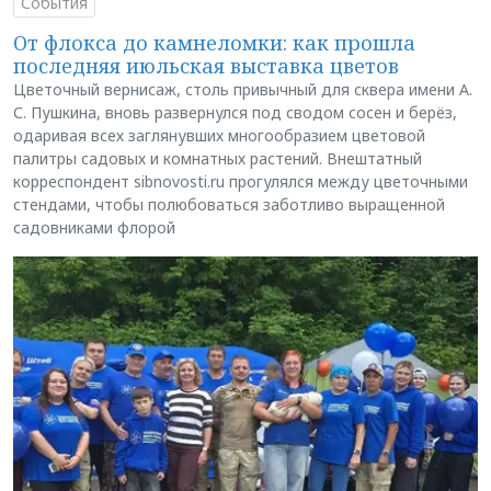
События
От флокса до камнеломки: как прошла
последняя июльская выставка цветов
Цветочный вернисаж, столь привычный для сквера имени А.
С. Пушкина, вновь развернулся под сводом сосен и берёз,
одаривая всех заглянувших многообразием цветовой
палитры садовых и комнатных растений. Внештатный
корреспондент sibnovosti.ru прогулялся между цветочными
стендами, чтобы полюбоваться заботливо выращенной
садовниками флорой