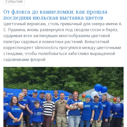
События
От флокса до камнеломки: как прошла
последняя июльская выставка цветов
Цветочный вернисаж, столь привычный для сквера имени А.
С. Пушкина, вновь развернулся под сводом сосен и берёз,
одаривая всех заглянувших многообразием цветовой
палитры садовых и комнатных растений. Внештатный
корреспондент sibnovosti.ru прогулялся между цветочными
стендами, чтобы полюбоваться заботливо выращенной
садовниками флорой