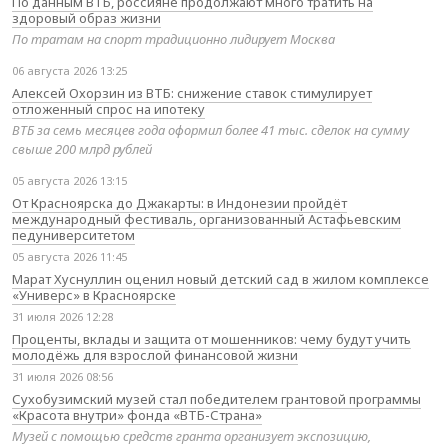
По данным ВТБ, россияне продолжают много тратить на
здоровый образ жизни
По тратам на спорт традиционно лидирует Москва
06 августа 2026 13:25
Алексей Охорзин из ВТБ: снижение ставок стимулирует
отложенный спрос на ипотеку
ВТБ за семь месяцев года оформил более 41 тыс. сделок на сумму
свыше 200 млрд рублей
05 августа 2026 13:15
От Красноярска до Джакарты: в Индонезии пройдёт
международный фестиваль, организованный Астафьевским
педуниверситетом
05 августа 2026 11:45
Марат Хуснуллин оценил новый детский сад в жилом комплексе
«Универс» в Красноярске
31 июля 2026 12:28
Проценты, вклады и защита от мошенников: чему будут учить
молодёжь для взрослой финансовой жизни
31 июля 2026 08:56
Сухобузимский музей стал победителем грантовой программы
«Красота внутри» фонда «ВТБ-Страна»
Музей с помощью средств гранта организует экспозицию,