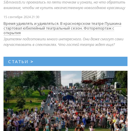
Sibnovosti.ru проехались по пяти точкам и узнали, на что обратить
внимание, чтобы не купить некачественную новогоднюю красавицу
15 сентября 2024 21:30
Время удивлять и удивляться. В красноярском театре Пушкина
стартовал юбилейный театральный сезон. Фоторепортаж с
открытия
Зрителям подготовили много интересного. Они даже смогут сами
поучаствовать в спектаклях. Что гостей театра ждет еще?
СТАТЬИ
>